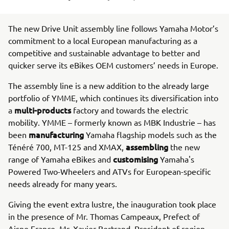
The new Drive Unit assembly line follows Yamaha Motor’s
commitment to a local European manufacturing as a
competitive and sustainable advantage to better and
quicker serve its eBikes OEM customers’ needs in Europe.
The assembly line is a new addition to the already large
portfolio of YMME, which continues its diversification into
multi-products
a
factory and towards the electric
mobility. YMME – formerly known as MBK Industrie – has
manufacturing
been
Yamaha flagship models such as the
assembling
Ténéré 700, MT-125 and XMAX,
the new
customising
range of Yamaha eBikes and
Yamaha's
Powered Two-Wheelers and ATVs for European-specific
needs already for many years.
Giving the event extra lustre, the inauguration took place
in the presence of Mr. Thomas Campeaux, Prefect of
Aisne France, Mr. Xavier Bertrand, President of region