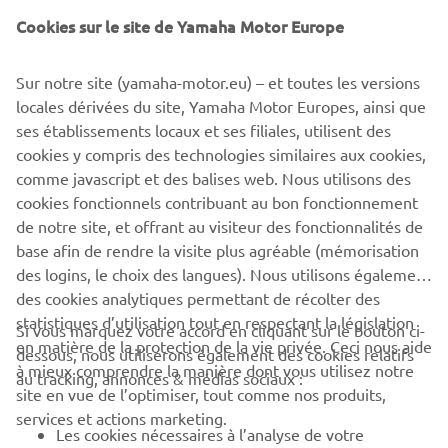
Yamaha Motor Europe N.V.
Cookies sur le site de Yamaha Motor Europe
Sur notre site (yamaha-motor.eu) – et toutes les versions
locales dérivées du site, Yamaha Motor Europes, ainsi que
ARTICLE
ses établissements locaux et ses filiales, utilisent des
1
/
7
cookies y compris des technologies similaires aux cookies,
comme javascript et des balises web. Nous utilisons des
cookies fonctionnels contribuant au bon fonctionnement
EXPLORE THE YAMAHA PWSERIES S2
de notre site, et offrant au visiteur des fonctionnalités de
base afin de rendre la visite plus agréable (mémorisation
des logins, le choix des langues). Nous utilisons également
des cookies analytiques permettant de récolter des
statistiques d’utilisation tout en respectant la législation
Si vous marquez votre accord en cliquant sur le bouton ci-
CORPORATE
en matière de la protection de la vie privée. Ceci nous aide
dessous, nous utiliserons également des cookies relatifs
à mieux comprendre la manière dont vous utilisez notre
au tracking, annonces & médias sociaux :
site en vue de l’optimiser, tout comme nos produits,
BUSINESS
services et actions marketing.
Les cookies nécessaires à l’analyse de votre