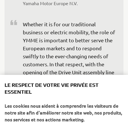
Yamaha Motor Europe N.V.
Whether it is for our traditional 
business or electric mobility, the role of 
YMME is important to better serve the 
European markets and to respond 
swiftly to the ever-changing needs of 
customers. In that respect, with the 
opening of the Drive Unit assembly line 
we will be able to supply our eBikes 
LE RESPECT DE VOTRE VIE PRIVÉE EST
OEM customers swiftly and with 
ESSENTIEL
shorter lead times, contributing to a 
more agile and reactive production 
Les cookies nous aident à comprendre les visiteurs de
planning.
notre site afin d'améliorer notre site web, nos produits,
nos services et nos actions marketing.
— Clement Villet, Director Land Mobility, 