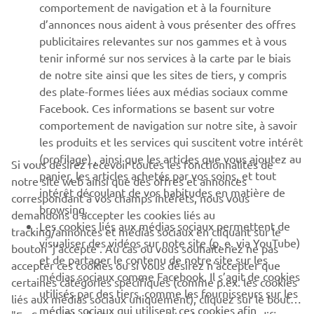
PLUS DE YAMAHA
comportement de navigation et à la fourniture
d’annonces nous aident à vous présenter des offres
publicitaires relevantes sur nos gammes et à vous
SOUTIEN
tenir informé sur nos services à la carte par le biais
de notre site ainsi que les sites de tiers, y compris
des plate-formes liées aux médias sociaux comme
BULLETIN
Facebook. Ces informations se basent sur votre
comportement de navigation sur notre site, à savoir
Soyez le premier à connaître les dernières offres, les événements
spéciaux, les nouveautés et bien plus encore
les produits et les services qui suscitent votre intérêt
(profilage) , ainsi que les articles que vous ajoutez au
Si vous désirez recevoir toutes les fonctionnalités de
panier, les articles achetés par vos soins, et tout
notre site web ainsi que des offres et annonces
intérêt découlant de vos habitudes en matière de
correspondant à vos champs intérêts, nous vous
browsing.
S'ABONNER
demandons d’accepter les cookies liés au
Les cookies liés aux médias sociaux permettent de
tracking/annonces et médias sociaux en cliquant sur le
visualiser des vidéos sur note site (p. e. via YouTube)
bouton ‘j’accepte’. Au cas où vous souhaiteriez ne pas
Lisez notre politique de confidentialité pour savoir comment
et de partager le contenu de notre site sur les
nous traitons vos données personnelles :
Politique de
accepter ces cookies ou si vous désirez n’accepter que
médias sociaux comme Facebook. Il s’agit de cookies
Confidentialité
certaines catégories spécifiques (comme p.ex. les cookies
utilisés par des tiers, comme les fournisseurs sur les
liés aux médias sociaux uniquement), cliquez sur le bouton
médias sociaux qui utilisent ces cookies afin