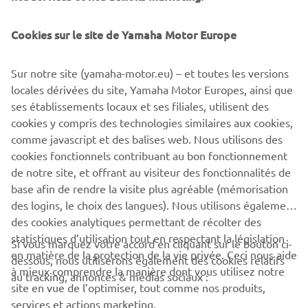
ML625 sera présentée pour la première fois à l'occasion
de l'Eurobike. Offrant une capacité accrue pour une plus
Cookies sur le site de Yamaha Motor Europe
grande autonomie, cette batterie haut de gamme propose
un système de connexion et de montage de qualité
supérieure qui garantit un montage rapide et facile, ainsi
Sur notre site (yamaha-motor.eu) – et toutes les versions
qu'un mécanisme anti-chute pour plus de sécurité.
locales dérivées du site, Yamaha Motor Europes, ainsi que
ses établissements locaux et ses filiales, utilisent des
cookies y compris des technologies similaires aux cookies,
comme javascript et des balises web. Nous utilisons des
cookies fonctionnels contribuant au bon fonctionnement
EN SAVOIR PLUS
de notre site, et offrant au visiteur des fonctionnalités de
base afin de rendre la visite plus agréable (mémorisation
des logins, le choix des langues). Nous utilisons également
des cookies analytiques permettant de récolter des
statistiques d’utilisation tout en respectant la législation
Si vous marquez votre accord en cliquant sur le bouton ci-
CORPORATE
en matière de la protection de la vie privée. Ceci nous aide
dessous, nous utiliserons également des cookies relatifs
à mieux comprendre la manière dont vous utilisez notre
au tracking, annonces & médias sociaux :
site en vue de l’optimiser, tout comme nos produits,
BUSINESS
services et actions marketing.