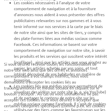
Les cookies nécessaires à l’analyse de votre
PLUS DE YAMAHA
comportement de navigation et à la fourniture
d’annonces nous aident à vous présenter des offres
publicitaires relevantes sur nos gammes et à vous
SOUTIEN
tenir informé sur nos services à la carte par le biais
de notre site ainsi que les sites de tiers, y compris
des plate-formes liées aux médias sociaux comme
BULLETIN
Facebook. Ces informations se basent sur votre
comportement de navigation sur notre site, à savoir
Soyez le premier à connaître les dernières offres, les événements
spéciaux, les nouveautés et bien plus encore
les produits et les services qui suscitent votre intérêt
(profilage) , ainsi que les articles que vous ajoutez au
Si vous désirez recevoir toutes les fonctionnalités de
panier, les articles achetés par vos soins, et tout
notre site web ainsi que des offres et annonces
intérêt découlant de vos habitudes en matière de
correspondant à vos champs intérêts, nous vous
browsing.
S'ABONNER
demandons d’accepter les cookies liés au
Les cookies liés aux médias sociaux permettent de
tracking/annonces et médias sociaux en cliquant sur le
visualiser des vidéos sur note site (p. e. via YouTube)
bouton ‘j’accepte’. Au cas où vous souhaiteriez ne pas
Lisez notre politique de confidentialité pour savoir comment
et de partager le contenu de notre site sur les
nous traitons vos données personnelles :
Politique de
accepter ces cookies ou si vous désirez n’accepter que
médias sociaux comme Facebook. Il s’agit de cookies
Confidentialité
certaines catégories spécifiques (comme p.ex. les cookies
utilisés par des tiers, comme les fournisseurs sur les