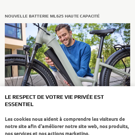
NOUVELLE BATTERIE ML625 HAUTE CAPACITÉ
LE RESPECT DE VOTRE VIE PRIVÉE EST
ESSENTIEL
Compactes et faciles à installer, les batteries à
emplacements multiples de Yamaha offrent aux
Les cookies nous aident à comprendre les visiteurs de
partenaires de l'industrie une plus grande liberté dans la
notre site afin d'améliorer notre site web, nos produits,
conception des nouveaux eBikes. Et la nouvelle batterie
nos services et nos actions marketing.