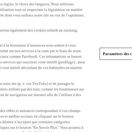
es logins, le choix des langues). Nous utilisons
ilisation tout en respectant la législation en matière
e dont vous utilisez notre site en vue de l’optimiser,
serons également des cookies relatifs au tracking,
et à la fourniture d’annonces nous aident à vous
ormé sur nos services à la carte par le biais de notre
Paramètres des c
s sociaux comme Facebook. Ces informations se basent
 services qui suscitent votre intérêt (profilage) , ainsi
 et tout intérêt découlant de vos habitudes en matière
 note site (p. e. via YouTube) et de partager le
ies utilisés par des tiers, comme les fournisseurs sur
t de navigation sur internet afin de l’utiliser à des
ue des offres et annonces correspondant à vos champs
es et médias sociaux en cliquant sur le bouton
s désirez n’accepter que certaines catégories
iquez sur le bouton "En Savoir Plus". Vous pourrez à