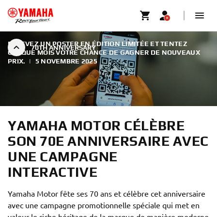
RECEVEZ UN POSTER EN ÉDITION LIMITÉE ET TENTEZ
70TH ANNIVERSARY
CHAQUE MOIS VOTRE CHANCE DE GAGNER DE NOUVEAUX
PRIX.
|
5 NOVEMBRE 2025
YAMAHA MOTOR CÉLÈBRE
SON 70E ANNIVERSAIRE AVEC
UNE CAMPAGNE
INTERACTIVE
Yamaha Motor fête ses 70 ans et célèbre cet anniversaire
avec une campagne promotionnelle spéciale qui met en
valeur le riche héritage de la marque de manière moderne