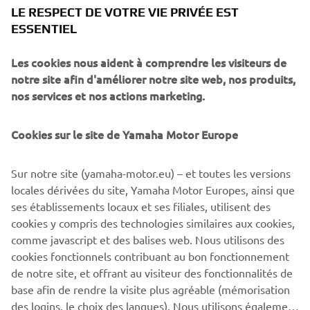
Chaque mois, la photo la plus originale sera récompensée
LE RESPECT DE VOTRE VIE PRIVÉE EST
par un prix. De plus, les participants recevront un e-mail
ESSENTIEL
de confirmation leur permettant de retirer un poster
anniversaire exclusif chez leur concessionnaire Yamaha
Les cookies nous aident à comprendre les visiteurs de
(dans la limite des stocks disponibles).
notre site afin d'améliorer notre site web, nos produits,
nos services et nos actions marketing.
PÉRIODE PROMOTIONNELLE
JUSQU'AU 30 JUIN 2026
Cookies sur le site de Yamaha Motor Europe
Avec cette campagne, Yamaha revient sur son riche passé
et se tourne vers de nouvelles innovations. La marque
Sur notre site (yamaha-motor.eu) – et toutes les versions
continue d'inspirer et de créer du lien, aujourd'hui comme
locales dérivées du site, Yamaha Motor Europes, ainsi que
demain.
ses établissements locaux et ses filiales, utilisent des
cookies y compris des technologies similaires aux cookies,
comme javascript et des balises web. Nous utilisons des
cookies fonctionnels contribuant au bon fonctionnement
de notre site, et offrant au visiteur des fonctionnalités de
1
/
2
base afin de rendre la visite plus agréable (mémorisation
des logins, le choix des langues). Nous utilisons également