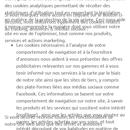
des cookies analytiques permettant de récolter des
statistiques d’utilisation tout en respectant la législation
Si vous marquez votre accord en cliquant sur le bouton ci-
CORPORATE
en matière de la protection de la vie privée. Ceci nous aide
dessous, nous utiliserons également des cookies relatifs
à mieux comprendre la manière dont vous utilisez notre
au tracking, annonces & médias sociaux :
site en vue de l’optimiser, tout comme nos produits,
BUSINESS
services et actions marketing.
Les cookies nécessaires à l’analyse de votre
PLUS DE YAMAHA
comportement de navigation et à la fourniture
d’annonces nous aident à vous présenter des offres
publicitaires relevantes sur nos gammes et à vous
SOUTIEN
tenir informé sur nos services à la carte par le biais
de notre site ainsi que les sites de tiers, y compris
des plate-formes liées aux médias sociaux comme
BULLETIN
Facebook. Ces informations se basent sur votre
comportement de navigation sur notre site, à savoir
Soyez le premier à connaître les dernières offres, les événements
spéciaux, les nouveautés et bien plus encore
les produits et les services qui suscitent votre intérêt
(profilage) , ainsi que les articles que vous ajoutez au
Si vous désirez recevoir toutes les fonctionnalités de
panier, les articles achetés par vos soins, et tout
notre site web ainsi que des offres et annonces
intérêt découlant de vos habitudes en matière de