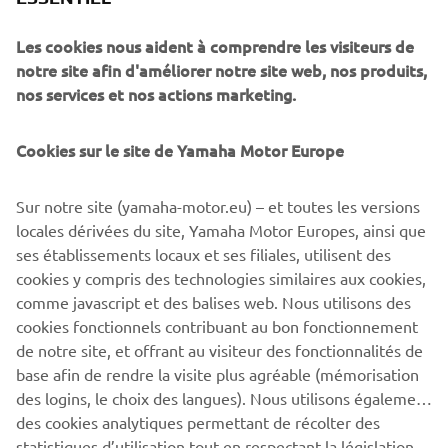
— Pilote sportif
Les cookies nous aident à comprendre les visiteurs de
notre site afin d'améliorer notre site web, nos produits,
nos services et nos actions marketing.
Curieux de connaître toutes nos expériences ? Cliquez sur
Cookies sur le site de Yamaha Motor Europe
le bouton ci-dessous.
Sur notre site (yamaha-motor.eu) – et toutes les versions
TOUTES LES EXPÉRIENCES
locales dérivées du site, Yamaha Motor Europes, ainsi que
ses établissements locaux et ses filiales, utilisent des
cookies y compris des technologies similaires aux cookies,
comme javascript et des balises web. Nous utilisons des
cookies fonctionnels contribuant au bon fonctionnement
PLUS DE NEWS
de notre site, et offrant au visiteur des fonctionnalités de
base afin de rendre la visite plus agréable (mémorisation
des logins, le choix des langues). Nous utilisons également
des cookies analytiques permettant de récolter des
statistiques d’utilisation tout en respectant la législation