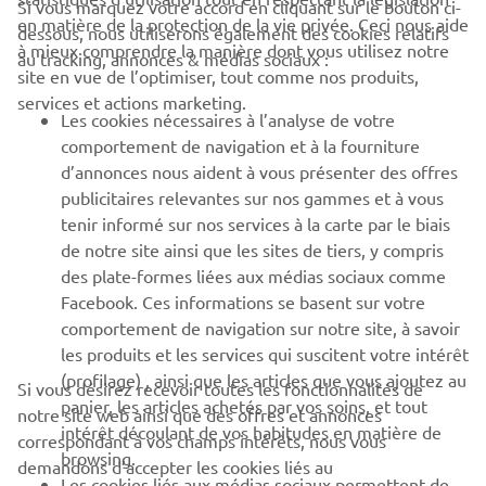
Si vous marquez votre accord en cliquant sur le bouton ci-
CORPORATE
en matière de la protection de la vie privée. Ceci nous aide
dessous, nous utiliserons également des cookies relatifs
à mieux comprendre la manière dont vous utilisez notre
au tracking, annonces & médias sociaux :
site en vue de l’optimiser, tout comme nos produits,
BUSINESS
services et actions marketing.
Les cookies nécessaires à l’analyse de votre
PLUS DE YAMAHA
comportement de navigation et à la fourniture
d’annonces nous aident à vous présenter des offres
publicitaires relevantes sur nos gammes et à vous
SOUTIEN
tenir informé sur nos services à la carte par le biais
de notre site ainsi que les sites de tiers, y compris
des plate-formes liées aux médias sociaux comme
BULLETIN
Facebook. Ces informations se basent sur votre
comportement de navigation sur notre site, à savoir
Soyez le premier à connaître les dernières offres, les événements
spéciaux, les nouveautés et bien plus encore
les produits et les services qui suscitent votre intérêt
(profilage) , ainsi que les articles que vous ajoutez au
Si vous désirez recevoir toutes les fonctionnalités de
panier, les articles achetés par vos soins, et tout
notre site web ainsi que des offres et annonces
intérêt découlant de vos habitudes en matière de
correspondant à vos champs intérêts, nous vous
browsing.
S'ABONNER
demandons d’accepter les cookies liés au
Les cookies liés aux médias sociaux permettent de