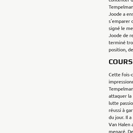
Tempelman a
Joode a ens
s'emparer d
signé le me
Joode de re
terminé tro
position, d
COURS
Cette fois-
impressionn
Tempelman a
attaquer l
lutte passi
réussi à ga
du jour. Il
Van Halen a
menacé. De 