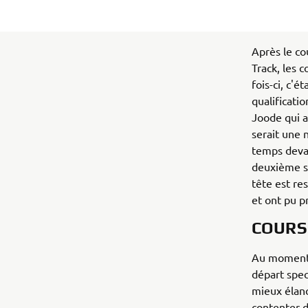
Après le co
Track, les 
fois-ci, c'
qualificati
Joode qui a
serait une 
temps devan
deuxième sé
tête est re
et ont pu p
COURS
Au moment o
départ spec
mieux élanc
contenter d