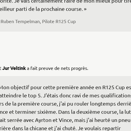
ofité. Je vais certainement faire de mon mieux pour tire
illeur parti de la prochaine course. » 
Ruben Tempelman, Pilote R125 Cup 
Jur Veltink
t
a fait preuve de nets progrès.
Mon objectif pour cette première année en R125 Cup es
atteindre le top 5. J'étais donc ravi de mes qualifications
rs de la première course, j'ai pu rouler longtemps derriè
nce et terminer sixième. Dans la deuxième course, la lut
ait serrée avec Ayrton et Vince, mais j'ai heurté un pneu
rière dans la chicane et j'ai chuté. Je voulais repartir 