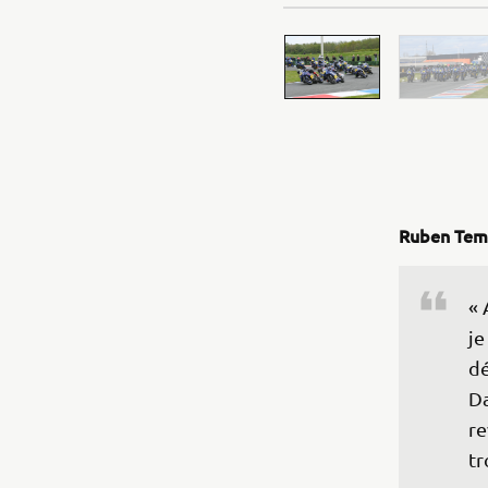
Ruben Te
« 
je
dé
Da
re
tr