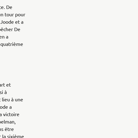
ce. De
un tour pour
 Joode et a
mpêcher De
en a
n quatrième
rt et
si à
 lieu à une
oode a
a victoire
mpelman,
ns être
 la sixième