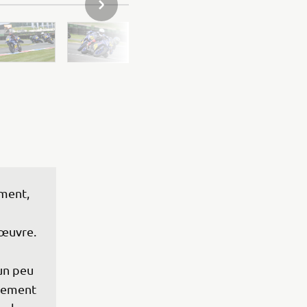
ARTICLE SUIVANT DE LA GALERIE
ment, 
 
œuvre. 
 un peu 
tement 