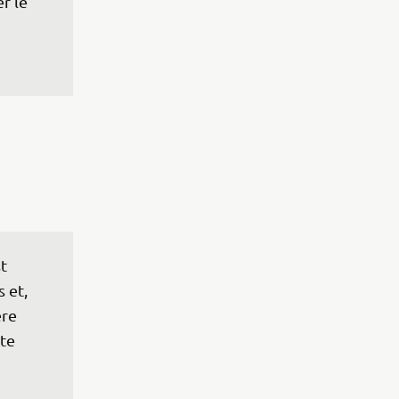
r le 
t 
 et, 
re 
te 
 