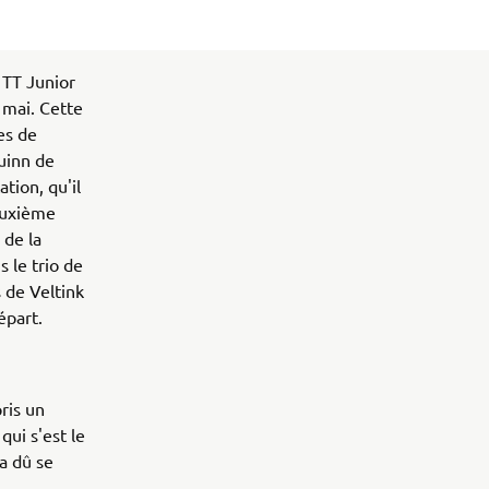
t TT Junior
 mai. Cette
es de
uinn de
tion, qu'il
euxième
 de la
 le trio de
 de Veltink
départ.
ris un
ui s'est le
a dû se