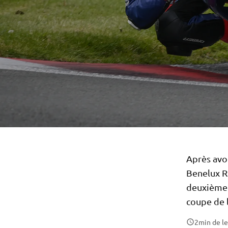
Après avo
Benelux R
deuxième c
coupe de l
2
min de l