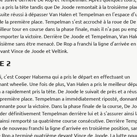
 pris la tête tandis que De Joode remontait à la troisième pla
uite réussi à dépasser Van Halen et Tempelman en l'espace d'
e la première place. Tempelman s'est accroché à la roue de De
illeur tour en course dans la phase finale, mais il n'a pas pu e
mporter la victoire. Derrière De Joode et Tempelman, Van Hal
isième sans être menacé. De Rop a franchi la ligne d'arrivée e
evant Vince de Joode et Veltink.
E 2
ci, c'est Cooper Halsema qui a pris le départ en effectuant un
ant wheelie. Une fois de plus, Van Halen a pris le meilleur dépa
 rapidement pris la tête. De Joode le suivait de près et a réus
a première place. Tempelman a immédiatement riposté, donnant
onnante pour la victoire. Dans la phase finale de la course, De J
rder définitivement Tempelman derrière lui et à s'assurer ainsi l
 a ainsi remporté sa quatrième course consécutive. Derrière Te
 de nouveau franchi la ligne d'arrivée en troisième position, sa
Rop a terminé quatrième devant Vince de Joode. La lutte pour