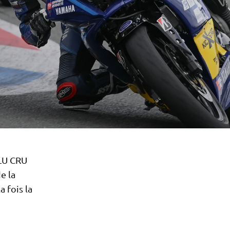
BLU CRU
e la
a fois la