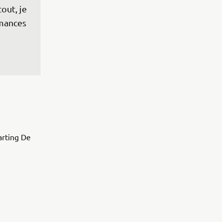
out, je 
mances 
karting De