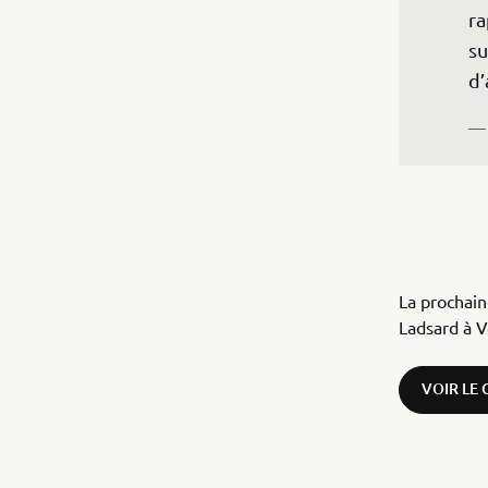
ra
su
d’
— 
La prochain
Ladsard à 
VOIR LE