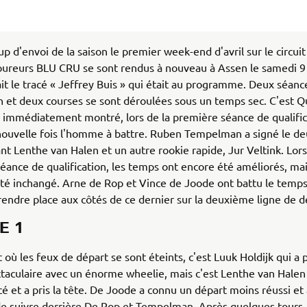
up d'envoi de la saison le premier week-end d'avril sur le circui
coureurs BLU CRU se sont rendus à nouveau à Assen le samedi 9
était le tracé « Jeffrey Buis » qui était au programme. Deux séanc
on et deux courses se sont déroulées sous un temps sec. C'est Q
 immédiatement montré, lors de la première séance de qualifica
nouvelle fois l'homme à battre. Ruben Tempelman a signé le d
t Lenthe van Halen et un autre rookie rapide, Jur Veltink. Lors
ance de qualification, les temps ont encore été améliorés, mais
sté inchangé. Arne de Rop et Vince de Joode ont battu le temps
rendre place aux côtés de ce dernier sur la deuxième ligne de 
E 1
ù les feux de départ se sont éteints, c'est Luuk Holdijk qui a p
taculaire avec un énorme wheelie, mais c'est Lenthe van Halen q
é et a pris la tête. De Joode a connu un départ moins réussi et 
e suivre derrière De Rop et Tempelman. Après quelques tours,