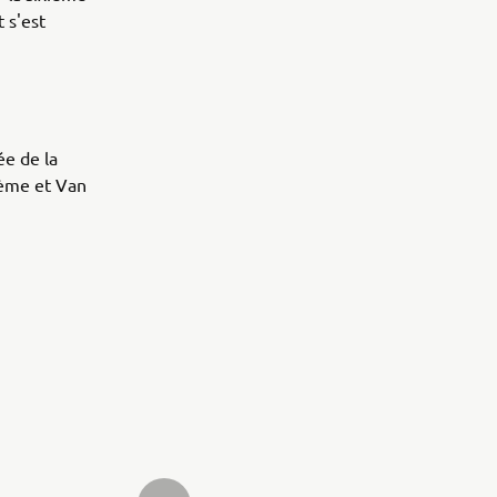
 s'est
ée de la
ième et Van