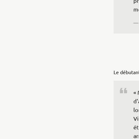
pr
me
— 
Le débutan
« 
d'
lo
Vi
ét
ar