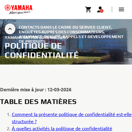
CONTACTS DANS LE CADRE DU SERVICE CLIENT,
ENQUÊTES AUPRÈS DES CONSOMMATEURS,
ASSURANCE QUALITÉ, RAPPELS ET DÉVELOPPEMENT
YAMAHA MOTOR LUXEMBOURG
DE PRODUITS
POLITIQUE DE
CONFIDENTIALITÉ
Dernière mise à jour : 12-03-2026
TABLE DES MATIÈRES
Comment la présente politique de confidentialité est-elle
structurée ?
À quelles activités la politique de confidentialité