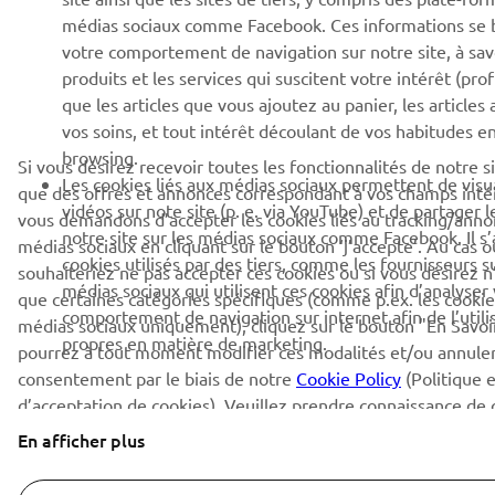
médias sociaux comme Facebook. Ces informations se 
votre comportement de navigation sur notre site, à savo
produits et les services qui suscitent votre intérêt (profi
que les articles que vous ajoutez au panier, les articles
vos soins, et tout intérêt découlant de vos habitudes e
browsing.
Si vous désirez recevoir toutes les fonctionnalités de notre s
Les cookies liés aux médias sociaux permettent de visu
que des offres et annonces correspondant à vos champs inté
vidéos sur note site (p. e. via YouTube) et de partager 
vous demandons d’accepter les cookies liés au tracking/anno
notre site sur les médias sociaux comme Facebook. Il s’
médias sociaux en cliquant sur le bouton ‘j’accepte’. Au cas 
cookies utilisés par des tiers, comme les fournisseurs su
souhaiteriez ne pas accepter ces cookies ou si vous désirez n
médias sociaux qui utilisent ces cookies afin d’analyser
que certaines catégories spécifiques (comme p.ex. les cookie
comportement de navigation sur internet afin de l’utilis
médias sociaux uniquement), cliquez sur le bouton "En Savoi
propres en matière de marketing.
pourrez à tout moment modifier ces modalités et/ou annuler
consentement par le biais de notre
Cookie Policy
(Politique 
d’acceptation de cookies). Veuillez prendre connaissance de 
politique afin d’apprendre plus sur les cookies que nous utilis
En afficher plus
que sur la façon dont nous utilisons ceux-ci pour optimiser v
expérience utilisateur.