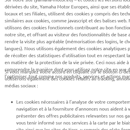
dérivées du site, Yamaha Motor Europes, ainsi que ses établ
locaux et ses filiales, utilisent des cookies y compris des tec
similaires aux cookies, comme javascript et des balises web.
utilisons des cookies fonctionnels contribuant au bon fonct
notre site, et offrant au visiteur des fonctionnalités de base 
rendre la visite plus agréable (mémorisation des logins, le ch
langues). Nous utilisons également des cookies analytiques
de récolter des statistiques d’utilisation tout en respectant la
en matière de la protection de la vie privée. Ceci nous aide 
comprendre la manière dont vous utilisez notre site en vue 
Si vous marquez votre accord en cliquant sur le bouton ci-de
l’optimiser, tout comme nos produits, services et actions mar
utiliserons également des cookies relatifs au tracking, annon
médias sociaux :
Les cookies nécessaires à l’analyse de votre comporte
navigation et à la fourniture d’annonces nous aident à 
présenter des offres publicitaires relevantes sur nos 
vous tenir informé sur nos services à la carte par le bia
site ainsi que les sites de tiers, y compris des plate-for