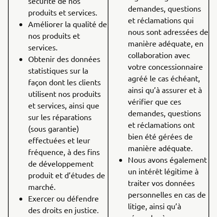
sécurité de nos
demandes, questions
produits et services.
et réclamations qui
Améliorer la qualité de
nous sont adressées de
nos produits et
manière adéquate, en
services.
collaboration avec
Obtenir des données
votre concessionnaire
statistiques sur la
agréé le cas échéant,
façon dont les clients
ainsi qu’à assurer et à
utilisent nos produits
vérifier que ces
et services, ainsi que
demandes, questions
sur les réparations
et réclamations ont
(sous garantie)
bien été gérées de
effectuées et leur
manière adéquate.
fréquence, à des fins
Nous avons également
de développement
un intérêt légitime à
produit et d’études de
traiter vos données
marché.
personnelles en cas de
Exercer ou défendre
litige, ainsi qu’à
des droits en justice.