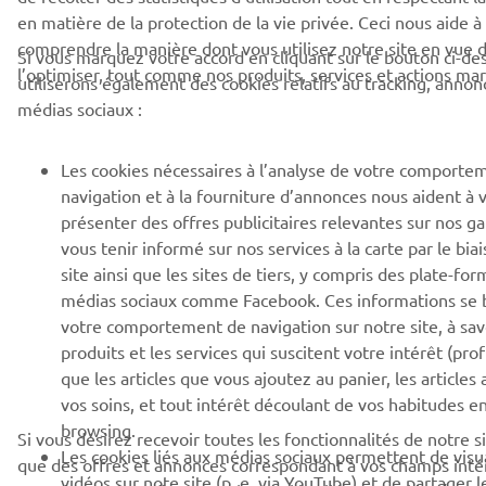
en matière de la protection de la vie privée. Ceci nous aide 
comprendre la manière dont vous utilisez notre site en vue 
Si vous marquez votre accord en cliquant sur le bouton ci-de
l’optimiser, tout comme nos produits, services et actions mar
utiliserons également des cookies relatifs au tracking, annon
médias sociaux :
Les cookies nécessaires à l’analyse de votre comporte
navigation et à la fourniture d’annonces nous aident à 
présenter des offres publicitaires relevantes sur nos 
vous tenir informé sur nos services à la carte par le bia
site ainsi que les sites de tiers, y compris des plate-for
médias sociaux comme Facebook. Ces informations se 
votre comportement de navigation sur notre site, à savo
produits et les services qui suscitent votre intérêt (profi
que les articles que vous ajoutez au panier, les articles
vos soins, et tout intérêt découlant de vos habitudes e
browsing.
Si vous désirez recevoir toutes les fonctionnalités de notre s
Les cookies liés aux médias sociaux permettent de visu
que des offres et annonces correspondant à vos champs inté
vidéos sur note site (p. e. via YouTube) et de partager 