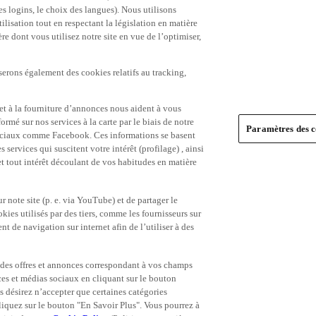
es logins, le choix des langues). Nous utilisons
ilisation tout en respectant la législation en matière
e dont vous utilisez notre site en vue de l’optimiser,
serons également des cookies relatifs au tracking,
et à la fourniture d’annonces nous aident à vous
ormé sur nos services à la carte par le biais de notre
Paramètres des c
s sociaux comme Facebook. Ces informations se basent
 services qui suscitent votre intérêt (profilage) , ainsi
 et tout intérêt découlant de vos habitudes en matière
 note site (p. e. via YouTube) et de partager le
ies utilisés par des tiers, comme les fournisseurs sur
t de navigation sur internet afin de l’utiliser à des
ue des offres et annonces correspondant à vos champs
es et médias sociaux en cliquant sur le bouton
s désirez n’accepter que certaines catégories
iquez sur le bouton "En Savoir Plus". Vous pourrez à