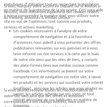
statistiques d’utilisation tout en respectant la législation
Si vous marquez votre accord en cliquant sur le bouton ci-
CORPORATE
en matière de la protection de la vie privée. Ceci nous aide
dessous, nous utiliserons également des cookies relatifs
à mieux comprendre la manière dont vous utilisez notre
au tracking, annonces & médias sociaux :
site en vue de l’optimiser, tout comme nos produits,
BUSINESS
services et actions marketing.
Les cookies nécessaires à l’analyse de votre
PLUS DE YAMAHA
comportement de navigation et à la fourniture
d’annonces nous aident à vous présenter des offres
publicitaires relevantes sur nos gammes et à vous
SOUTIEN
tenir informé sur nos services à la carte par le biais
de notre site ainsi que les sites de tiers, y compris
des plate-formes liées aux médias sociaux comme
BULLETIN
Facebook. Ces informations se basent sur votre
comportement de navigation sur notre site, à savoir
Soyez le premier à connaître les dernières offres, les événements
spéciaux, les nouveautés et bien plus encore
les produits et les services qui suscitent votre intérêt
(profilage) , ainsi que les articles que vous ajoutez au
Si vous désirez recevoir toutes les fonctionnalités de
panier, les articles achetés par vos soins, et tout
notre site web ainsi que des offres et annonces
intérêt découlant de vos habitudes en matière de
correspondant à vos champs intérêts, nous vous
browsing.
S'ABONNER