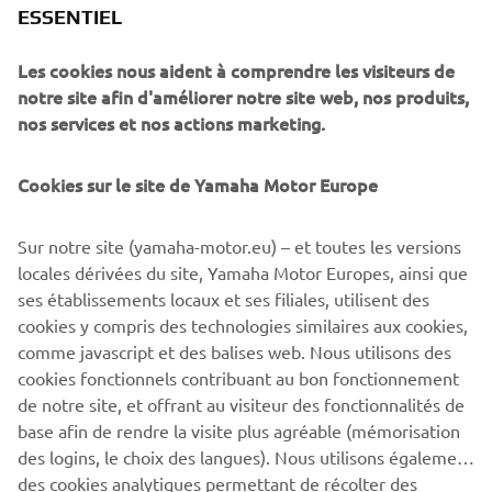
ESSENTIEL
Les cookies nous aident à comprendre les visiteurs de
notre site afin d'améliorer notre site web, nos produits,
nos services et nos actions marketing.
Cookies sur le site de Yamaha Motor Europe
Parts Catalogue
Sur notre site (yamaha-motor.eu) – et toutes les versions
Quickly locate the exact Genuine Yamaha Parts you need
locales dérivées du site, Yamaha Motor Europes, ainsi que
using your VIN number. Search your model, get part
ses établissements locaux et ses filiales, utilisent des
numbers, and contact your Yamaha dealer to order and
cookies y compris des technologies similaires aux cookies,
collect — easy, fast, and fully reliable for keeping your
comme javascript et des balises web. Nous utilisons des
Yamaha in top condition.
cookies fonctionnels contribuant au bon fonctionnement
En savoir plus
de notre site, et offrant au visiteur des fonctionnalités de
base afin de rendre la visite plus agréable (mémorisation
des logins, le choix des langues). Nous utilisons également
des cookies analytiques permettant de récolter des