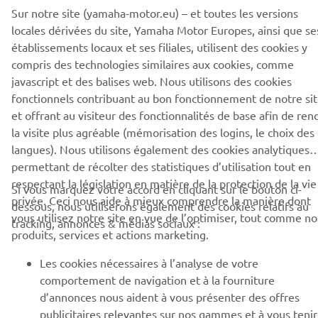
Sur notre site (yamaha-motor.eu) – et toutes les versions
locales dérivées du site, Yamaha Motor Europes, ainsi que se
établissements locaux et ses filiales, utilisent des cookies y
compris des technologies similaires aux cookies, comme
© Copyright - 2026 Yamaha Motor Europe N.V. - All Rights
javascript et des balises web. Nous utilisons des cookies
Reserved
fonctionnels contribuant au bon fonctionnement de notre sit
et offrant au visiteur des fonctionnalités de base afin de ren
Politique de confidentialité
Cookies
Conditions d'utilisation
la visite plus agréable (mémorisation des logins, le choix des
langues). Nous utilisons également des cookies analytiques
permettant de récolter des statistiques d’utilisation tout en
respectant la législation en matière de la protection de la vie
Si vous marquez votre accord en cliquant sur le bouton ci-
privée. Ceci nous aide à mieux comprendre la manière dont
dessous, nous utiliserons également des cookies relatifs au
vous utilisez notre site en vue de l’optimiser, tout comme no
tracking, annonces & médias sociaux :
produits, services et actions marketing.
Les cookies nécessaires à l’analyse de votre
comportement de navigation et à la fourniture
d’annonces nous aident à vous présenter des offres
publicitaires relevantes sur nos gammes et à vous tenir