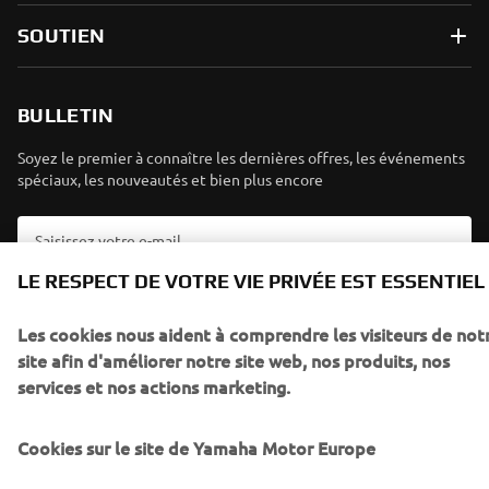
SOUTIEN
BULLETIN
Soyez le premier à connaître les dernières offres, les événements
spéciaux, les nouveautés et bien plus encore
LE RESPECT DE VOTRE VIE PRIVÉE EST ESSENTIEL
S'ABONNER
Les cookies nous aident à comprendre les visiteurs de not
Lisez notre politique de confidentialité pour savoir comment
site afin d'améliorer notre site web, nos produits, nos
nous traitons vos données personnelles :
Politique de
services et nos actions marketing.
Confidentialité
Cookies sur le site de Yamaha Motor Europe
Luxemburg (French)