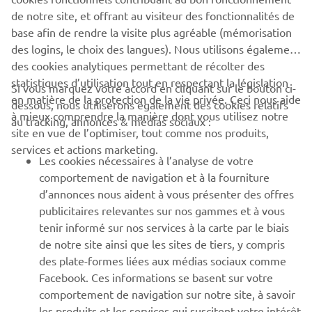
de notre site, et offrant au visiteur des fonctionnalités de
base afin de rendre la visite plus agréable (mémorisation
des logins, le choix des langues). Nous utilisons également
des cookies analytiques permettant de récolter des
statistiques d’utilisation tout en respectant la législation
Si vous marquez votre accord en cliquant sur le bouton ci-
CORPORATE
en matière de la protection de la vie privée. Ceci nous aide
dessous, nous utiliserons également des cookies relatifs
à mieux comprendre la manière dont vous utilisez notre
au tracking, annonces & médias sociaux :
site en vue de l’optimiser, tout comme nos produits,
BUSINESS
services et actions marketing.
Les cookies nécessaires à l’analyse de votre
PLUS DE YAMAHA
comportement de navigation et à la fourniture
d’annonces nous aident à vous présenter des offres
publicitaires relevantes sur nos gammes et à vous
SOUTIEN
tenir informé sur nos services à la carte par le biais
de notre site ainsi que les sites de tiers, y compris
des plate-formes liées aux médias sociaux comme
BULLETIN
Facebook. Ces informations se basent sur votre
comportement de navigation sur notre site, à savoir
Soyez le premier à connaître les dernières offres, les événements
spéciaux, les nouveautés et bien plus encore
les produits et les services qui suscitent votre intérêt