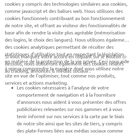
cookies y compris des technologies similaires aux cookies,
BUSINESS
comme javascript et des balises web. Nous utilisons des
cookies fonctionnels contribuant au bon fonctionnement
PLUS DE YAMAHA
de notre site, et offrant au visiteur des fonctionnalités de
base afin de rendre la visite plus agréable (mémorisation
SOUTIEN
des logins, le choix des langues). Nous utilisons également
des cookies analytiques permettant de récolter des
statistiques d’utilisation tout en respectant la législation
Si vous marquez votre accord en cliquant sur le bouton ci-
BULLETIN
en matière de la protection de la vie privée. Ceci nous aide
dessous, nous utiliserons également des cookies relatifs
à mieux comprendre la manière dont vous utilisez notre
au tracking, annonces & médias sociaux :
Soyez le premier à connaître les dernières offres, les événements
site en vue de l’optimiser, tout comme nos produits,
spéciaux, les nouveautés et bien plus encore
services et actions marketing.
Les cookies nécessaires à l’analyse de votre
comportement de navigation et à la fourniture
d’annonces nous aident à vous présenter des offres
S'ABONNER
publicitaires relevantes sur nos gammes et à vous
tenir informé sur nos services à la carte par le biais
de notre site ainsi que les sites de tiers, y compris
Lisez notre politique de confidentialité pour savoir comment
des plate-formes liées aux médias sociaux comme
nous traitons vos données personnelles :
Politique de