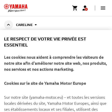
CARELINE
LE RESPECT DE VOTRE VIE PRIVÉE EST
ESSENTIEL
YAMALUBE CARELINE
Les cookies nous aident à comprendre les visiteurs de
notre site afin d'améliorer notre site web, nos produits,
Specially developed cleaners, greases, and maintenance
nos services et nos actions marketing.
fluids for Yamaha motorcycles, outboards, ATVs, and
Afficher plus
more. Designed to preserve performance,
...
Cookies sur le site de Yamaha Motor Europe
Sur notre site (yamaha-motor.eu) – et toutes les versions
CORPORATE
locales dérivées du site, Yamaha Motor Europes, ainsi que
ses établissements locaux et ses filiales, utilisent des