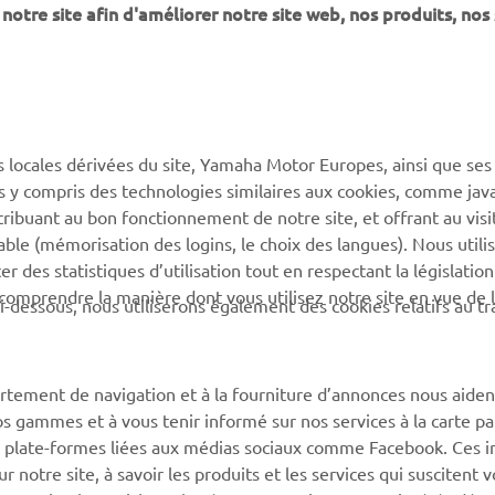
notre site afin d'améliorer notre site web, nos produits, nos 
PLUS DE YAMAHA
SOUTIEN
s locales dérivées du site, Yamaha Motor Europes, ainsi que ses
MyYamaha
Catalogue des pièces
ies y compris des technologies similaires aux cookies, comme java
Yamaha Music
Réserver un entretien
tribuant au bon fonctionnement de notre site, et offrant au visi
éable (mémorisation des logins, le choix des langues). Nous utili
Yamaha Racing
Réseau Yamaha
 des statistiques d’utilisation tout en respectant la législatio
Yamaha Motor Global
Gestion des déchets de
 comprendre la manière dont vous utilisez notre site en vue de l
i-dessous, nous utiliserons également des cookies relatifs au tr
batteries
Applications mobiles
rtement de navigation et à la fourniture d’annonces nous aiden
os gammes et à vous tenir informé sur nos services à la carte par
 des plate-formes liées aux médias sociaux comme Facebook. Ces 
notre site, à savoir les produits et les services qui suscitent v