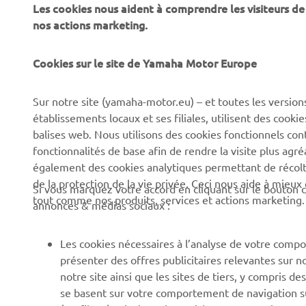
Les cookies nous aident à comprendre les visiteurs de 
nos actions marketing.
Cookies sur le site de Yamaha Motor Europe
CORPORATE
BUSINESS
Sur notre site (yamaha-motor.eu) – et toutes les version
Découvrez Yamaha
Systèmes pour vélos
établissements locaux et ses filiales, utilisent des cook
électriques (VAE) Yamaha
News
balises web. Nous utilisons des cookies fonctionnels con
Autorités
fonctionnalités de base afin de rendre la visite plus agr
Événements
également des cookies analytiques permettant de récolter
Terrains de golf
Press
de la protection de la vie privée. Ceci nous aide à mieux
Si vous marquez votre accord en cliquant sur le bouton c
Premiers intervenants
tout comme nos produits, services et actions marketing.
Yamaha Motor e-brochures
annonces & médias sociaux :
et tarifs
Écoles de conduite
Travailler chez Yamaha
Robotics
Les cookies nécessaires à l’analyse de votre compo
présenter des offres publicitaires relevantes sur n
Devenir revendeur
Partenariats
notre site ainsi que les sites de tiers, y compris
Canal d'alerte
Informations techniques
se basent sur votre comportement de navigation sur 