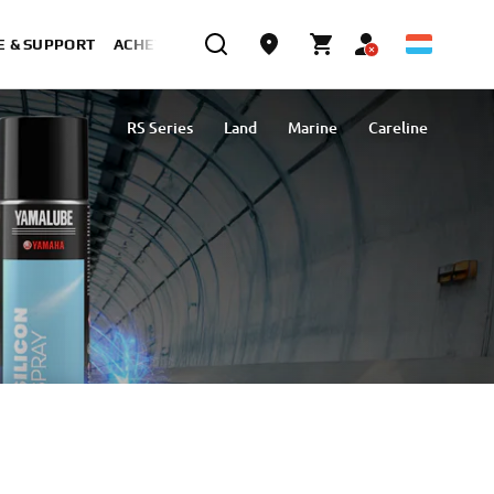
E & SUPPORT
ACHETER MAINTENANT
RS Series
Land
Marine
Careline