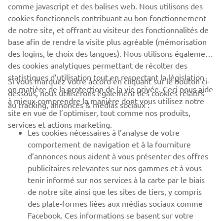
Soyez le premier à connaître les dernières offres, les événements
comme javascript et des balises web. Nous utilisons des
spéciaux, les nouveautés et bien plus encore
cookies fonctionnels contribuant au bon fonctionnement
de notre site, et offrant au visiteur des fonctionnalités de
base afin de rendre la visite plus agréable (mémorisation
des logins, le choix des langues). Nous utilisons également
S'ABONNER
des cookies analytiques permettant de récolter des
statistiques d’utilisation tout en respectant la législation
Si vous marquez votre accord en cliquant sur le bouton ci-
en matière de la protection de la vie privée. Ceci nous aide
Lisez notre politique de confidentialité pour savoir comment
dessous, nous utiliserons également des cookies relatifs
à mieux comprendre la manière dont vous utilisez notre
nous traitons vos données personnelles :
Politique de
au tracking, annonces & médias sociaux :
Confidentialité
site en vue de l’optimiser, tout comme nos produits,
services et actions marketing.
Les cookies nécessaires à l’analyse de votre
Luxemburg (French)
comportement de navigation et à la fourniture
d’annonces nous aident à vous présenter des offres
publicitaires relevantes sur nos gammes et à vous
tenir informé sur nos services à la carte par le biais
de notre site ainsi que les sites de tiers, y compris
© Copyright - 2026 Yamaha Motor Europe N.V. - All Rights
des plate-formes liées aux médias sociaux comme
Reserved
Facebook. Ces informations se basent sur votre