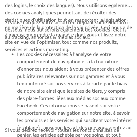
des logins, le choix des langues). Nous utilisons également
des cookies analytiques permettant de récolter des
statistiques d’utilisation tout en respectant la législation
Si vous marquez votre accord en cliquant sur le bouton ci-
CORPORATE
en matière de la protection de la vie privée. Ceci nous aide
dessous, nous utiliserons également des cookies relatifs
à mieux comprendre la manière dont vous utilisez notre
au tracking, annonces & médias sociaux :
site en vue de l’optimiser, tout comme nos produits,
BUSINESS
services et actions marketing.
Les cookies nécessaires à l’analyse de votre
PLUS DE YAMAHA
comportement de navigation et à la fourniture
d’annonces nous aident à vous présenter des offres
publicitaires relevantes sur nos gammes et à vous
SOUTIEN
tenir informé sur nos services à la carte par le biais
de notre site ainsi que les sites de tiers, y compris
des plate-formes liées aux médias sociaux comme
BULLETIN
Facebook. Ces informations se basent sur votre
comportement de navigation sur notre site, à savoir
Soyez le premier à connaître les dernières offres, les événements
spéciaux, les nouveautés et bien plus encore
les produits et les services qui suscitent votre intérêt
(profilage) , ainsi que les articles que vous ajoutez au
Si vous désirez recevoir toutes les fonctionnalités de
panier, les articles achetés par vos soins, et tout