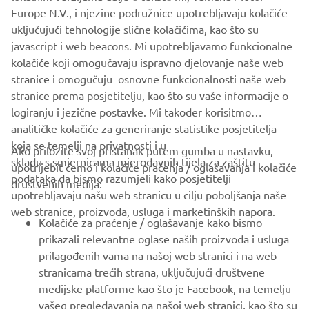
Europe N.V., i njezine podružnice upotrebljavaju kolačiće
never be used for commercial or non-commercial
uključujući tehnologije slične kolačićima, kao što su
purposes without the explicit written consent of Yamaha
javascript i web beacons. Mi upotrebljavamo funkcionalne
Motor Europe N.V. and/or Yamaha Motor Co., Ltd.
kolačiće koji omogučavaju ispravno djelovanje naše web
Always ride in a safe manner and obey all local road laws.
stranice i omogučuju osnovne funkcionalnosti naše web
stranice prema posjetitelju, kao što su vaše informacije o
logiranju i jezične postavke. Mi također korisitmo
analitičke kolačiće za generiranje statistike posjetitelja
koja se temelji na privatnosti i u
Ako priložite svoj pristanak putem gumba u nastavku,
skladu s smjernicama mjerodavnih tijela za zaštitu
upotrijebit ćemo i kolačiće praćenja / oglašavanja i kolačiće
CORPORATE
podataka da bismo razumjeli kako posjetitelji
društvenih medija:
upotrebljavaju našu web stranicu u cilju poboljšanja naše
web stranice, proizvoda, usluga i marketinških napora.
FOR BUSINESS
Kolačiće za praćenje / oglašavanje kako bismo
prikazali relevantne oglase naših proizvoda i usluga
MORE YAMAHA
prilagođenih vama na našoj web stranici i na web
stranicama trećih strana, uključujući društvene
medijske platforme kao što je Facebook, na temelju
SUPPORT
vašeg pregledavanja na našoj web stranici, kao što su