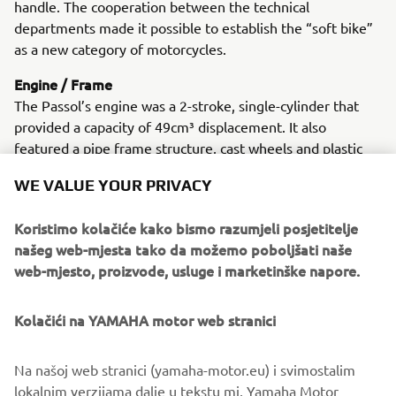
handle. The cooperation between the technical
departments made it possible to establish the “soft bike”
as a new category of motorcycles.
Engine / Frame
The Passol’s engine was a 2-stroke, single-cylinder that
provided a capacity of 49cm³ displacement. It also
featured a pipe frame structure, cast wheels and plastic
covers.
WE VALUE YOUR PRIVACY
Koristimo kolačiće kako bismo razumjeli posjetitelje
našeg web-mjesta tako da možemo poboljšati naše
1978 85A
web-mjesto, proizvode, usluge i marketinške napore.
Kolačići na YAMAHA motor web stranici
©Yamaha Motor Europe N.V. / Yamaha Motor Co., Ltd.
Na našoj web stranici (yamaha-motor.eu) i svimostalim
lokalnim verzijama dalje u tekstu mi, Yamaha Motor
The information and/or imagery on these webpages may