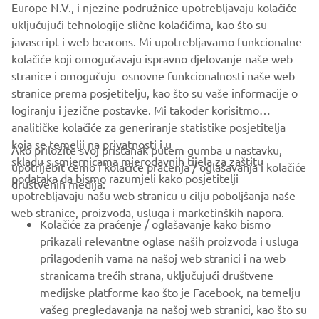
Europe N.V., i njezine podružnice upotrebljavaju kolačiće
never be used for commercial or non-commercial
uključujući tehnologije slične kolačićima, kao što su
purposes without the explicit written consent of Yamaha
javascript i web beacons. Mi upotrebljavamo funkcionalne
Motor Europe N.V. and/or Yamaha Motor Co., Ltd.
kolačiće koji omogučavaju ispravno djelovanje naše web
Always ride in a safe manner and obey all local road laws.
stranice i omogučuju osnovne funkcionalnosti naše web
stranice prema posjetitelju, kao što su vaše informacije o
logiranju i jezične postavke. Mi također korisitmo
analitičke kolačiće za generiranje statistike posjetitelja
koja se temelji na privatnosti i u
Ako priložite svoj pristanak putem gumba u nastavku,
skladu s smjernicama mjerodavnih tijela za zaštitu
upotrijebit ćemo i kolačiće praćenja / oglašavanja i kolačiće
CORPORATE
podataka da bismo razumjeli kako posjetitelji
društvenih medija:
upotrebljavaju našu web stranicu u cilju poboljšanja naše
web stranice, proizvoda, usluga i marketinških napora.
FOR BUSINESS
Kolačiće za praćenje / oglašavanje kako bismo
prikazali relevantne oglase naših proizvoda i usluga
MORE YAMAHA
prilagođenih vama na našoj web stranici i na web
stranicama trećih strana, uključujući društvene
medijske platforme kao što je Facebook, na temelju
SUPPORT
vašeg pregledavanja na našoj web stranici, kao što su