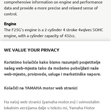
comprehensive information on engine and performance
data and provide a more precise and relaxed sense of
control.
Engine
The F25G’s engine is a 2-cylinder 4 stroke 4vqlves SOHC
engine, with a cylinder capacity of 432cc.
WE VALUE YOUR PRIVACY
Koristimo kolačiće kako bismo razumjeli posjetitelje
našeg web-mjesta tako da možemo poboljšati naše
2017 YXZ1000R SS
web-mjesto, proizvode, usluge i marketinške napore.
Kolačići na YAMAHA motor web stranici
©Yamaha Motor Europe N.V. / Yamaha Motor Co., Ltd.
Na našoj web stranici (yamaha-motor.eu) i svimostalim
lokalnim verzijama dalje u tekstu mi, Yamaha Motor
The information and/or imagery on these webpages may