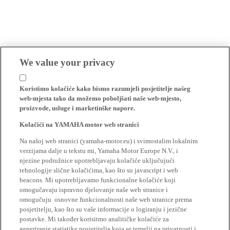
We value your privacy
Koristimo kolačiće kako bismo razumjeli posjetitelje našeg
web-mjesta tako da možemo poboljšati naše web-mjesto,
proizvode, usluge i marketinške napore.
Kolačići na YAMAHA motor web stranici
Na našoj web stranici (yamaha-motor.eu) i svimostalim lokalnim
verzijama dalje u tekstu mi, Yamaha Motor Europe N.V., i
njezine podružnice upotrebljavaju kolačiće uključujući
tehnologije slične kolačićima, kao što su javascript i web
beacons. Mi upotrebljavamo funkcionalne kolačiće koji
omogučavaju ispravno djelovanje naše web stranice i
omogučuju osnovne funkcionalnosti naše web stranice prema
posjetitelju, kao što su vaše informacije o logiranju i jezične
postavke. Mi također korisitmo analitičke kolačiće za
generiranje statistike posjetitelja koja se temelji na privatnosti i