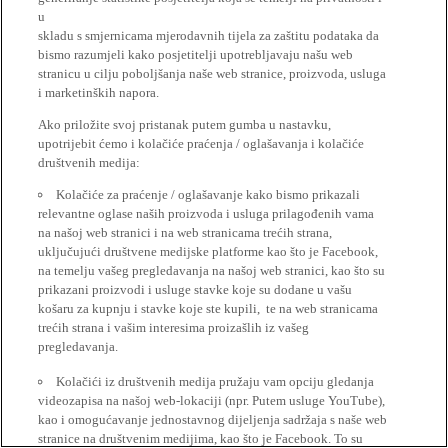
u
skladu s smjernicama mjerodavnih tijela za zaštitu podataka da
bismo razumjeli kako posjetitelji upotrebljavaju našu web
stranicu u cilju poboljšanja naše web stranice, proizvoda, usluga
i marketinških napora.
Ako priložite svoj pristanak putem gumba u nastavku,
upotrijebit ćemo i kolačiće praćenja / oglašavanja i kolačiće
društvenih medija:
Kolačiće za praćenje / oglašavanje kako bismo prikazali
relevantne oglase naših proizvoda i usluga prilagođenih vama
na našoj web stranici i na web stranicama trećih strana,
uključujući društvene medijske platforme kao što je Facebook,
na temelju vašeg pregledavanja na našoj web stranici, kao što su
prikazani proizvodi i usluge stavke koje su dodane u vašu
košaru za kupnju i stavke koje ste kupili, te na web stranicama
trećih strana i vašim interesima proizašlih iz vašeg
pregledavanja.
Kolačići iz društvenih medija pružaju vam opciju gledanja
videozapisa na našoj web-lokaciji (npr. Putem usluge YouTube),
kao i omogućavanje jednostavnog dijeljenja sadržaja s naše web
stranice na društvenim medijima, kao što je Facebook. To su