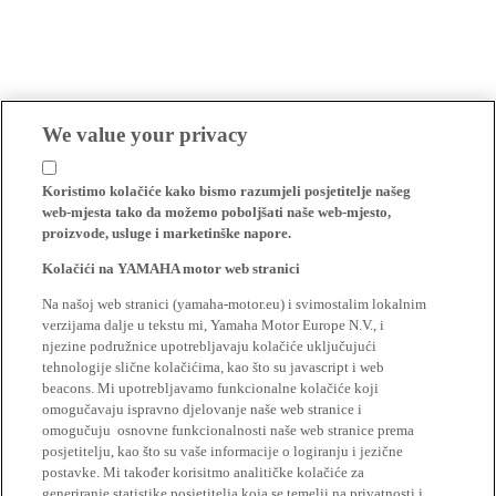
We value your privacy
Koristimo kolačiće kako bismo razumjeli posjetitelje našeg
web-mjesta tako da možemo poboljšati naše web-mjesto,
proizvode, usluge i marketinške napore.
Kolačići na YAMAHA motor web stranici
Na našoj web stranici (yamaha-motor.eu) i svimostalim lokalnim
verzijama dalje u tekstu mi, Yamaha Motor Europe N.V., i
njezine podružnice upotrebljavaju kolačiće uključujući
tehnologije slične kolačićima, kao što su javascript i web
beacons. Mi upotrebljavamo funkcionalne kolačiće koji
omogučavaju ispravno djelovanje naše web stranice i
omogučuju osnovne funkcionalnosti naše web stranice prema
posjetitelju, kao što su vaše informacije o logiranju i jezične
postavke. Mi također korisitmo analitičke kolačiće za
generiranje statistike posjetitelja koja se temelji na privatnosti i