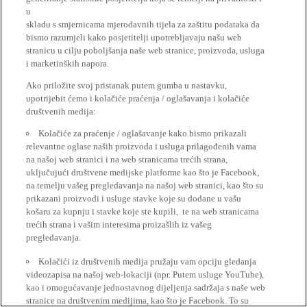
u
skladu s smjernicama mjerodavnih tijela za zaštitu podataka da
bismo razumjeli kako posjetitelji upotrebljavaju našu web
stranicu u cilju poboljšanja naše web stranice, proizvoda, usluga
i marketinških napora.
Ako priložite svoj pristanak putem gumba u nastavku,
upotrijebit ćemo i kolačiće praćenja / oglašavanja i kolačiće
društvenih medija:
Kolačiće za praćenje / oglašavanje kako bismo prikazali
relevantne oglase naših proizvoda i usluga prilagođenih vama
na našoj web stranici i na web stranicama trećih strana,
uključujući društvene medijske platforme kao što je Facebook,
na temelju vašeg pregledavanja na našoj web stranici, kao što su
prikazani proizvodi i usluge stavke koje su dodane u vašu
košaru za kupnju i stavke koje ste kupili, te na web stranicama
trećih strana i vašim interesima proizašlih iz vašeg
pregledavanja.
Kolačići iz društvenih medija pružaju vam opciju gledanja
videozapisa na našoj web-lokaciji (npr. Putem usluge YouTube),
kao i omogućavanje jednostavnog dijeljenja sadržaja s naše web
stranice na društvenim medijima, kao što je Facebook. To su