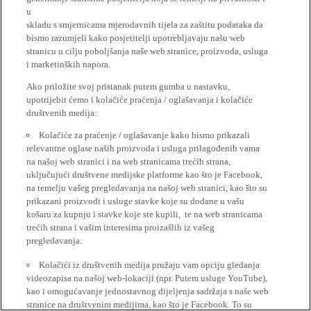
u
skladu s smjernicama mjerodavnih tijela za zaštitu podataka da
bismo razumjeli kako posjetitelji upotrebljavaju našu web
stranicu u cilju poboljšanja naše web stranice, proizvoda, usluga
i marketinških napora.
Ako priložite svoj pristanak putem gumba u nastavku,
upotrijebit ćemo i kolačiće praćenja / oglašavanja i kolačiće
društvenih medija:
Kolačiće za praćenje / oglašavanje kako bismo prikazali
relevantne oglase naših proizvoda i usluga prilagođenih vama
na našoj web stranici i na web stranicama trećih strana,
uključujući društvene medijske platforme kao što je Facebook,
na temelju vašeg pregledavanja na našoj web stranici, kao što su
prikazani proizvodi i usluge stavke koje su dodane u vašu
košaru za kupnju i stavke koje ste kupili, te na web stranicama
trećih strana i vašim interesima proizašlih iz vašeg
pregledavanja.
Kolačići iz društvenih medija pružaju vam opciju gledanja
videozapisa na našoj web-lokaciji (npr. Putem usluge YouTube),
kao i omogućavanje jednostavnog dijeljenja sadržaja s naše web
stranice na društvenim medijima, kao što je Facebook. To su