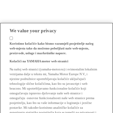
We value your privacy
Koristimo kolačiće kako bismo razumjeli posjetitelje našeg
web-mjesta tako da možemo poboljšati naše web-mjesto,
proizvode, usluge i marketinške napore.
Kolačići na YAMAHA motor web stranici
Na našoj web stranici (yamaha-motor.eu) i svimostalim lokalnim
verzijama dalje u tekstu mi, Yamaha Motor Europe N.V., i
njezine podružnice upotrebljavaju kolačiće uključujući
tehnologije slične kolačićima, kao što su javascript i web
beacons. Mi upotrebljavamo funkcionalne kolačiće koji
omogučavaju ispravno djelovanje naše web stranice i
omogučuju osnovne funkcionalnosti naše web stranice prema
posjetitelju, kao što su vaše informacije o logiranju i jezične
postavke. Mi također korisitmo analitičke kolačiće za
generiranje statistike posjetitelja koja se temelji na privatnosti i