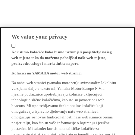
We value your privacy
Koristimo kolačiće kako bismo razumjeli posjetitelje našeg
web-mjesta tako da možemo poboljšati naše web-mjesto,
proizvode, usluge i marketinške napore.
Kolačići na YAMAHA motor web stranici
Na našoj web stranici (yamaha-motor.eu) i svimostalim lokalnim
verzijama dalje u tekstu mi, Yamaha Motor Europe N.V., i
njezine podružnice upotrebljavaju kolačiće uključujući
tehnologije slične kolačićima, kao što su javascript i web
beacons. Mi upotrebljavamo funkcionalne kolačiće koji
omogučavaju ispravno djelovanje naše web stranice i
omogučuju osnovne funkcionalnosti naše web stranice prema
posjetitelju, kao što su vaše informacije o logiranju i jezične
postavke. Mi također korisitmo analitičke kolačiće za
generiranje statistike posjetitelja koja se temelji na privatnosti i