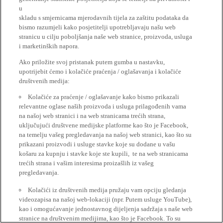
u
skladu s smjernicama mjerodavnih tijela za zaštitu podataka da
bismo razumjeli kako posjetitelji upotrebljavaju našu web
stranicu u cilju poboljšanja naše web stranice, proizvoda, usluga
i marketinških napora.
Ako priložite svoj pristanak putem gumba u nastavku,
upotrijebit ćemo i kolačiće praćenja / oglašavanja i kolačiće
društvenih medija:
Kolačiće za praćenje / oglašavanje kako bismo prikazali
relevantne oglase naših proizvoda i usluga prilagođenih vama
na našoj web stranici i na web stranicama trećih strana,
uključujući društvene medijske platforme kao što je Facebook,
na temelju vašeg pregledavanja na našoj web stranici, kao što su
prikazani proizvodi i usluge stavke koje su dodane u vašu
košaru za kupnju i stavke koje ste kupili, te na web stranicama
trećih strana i vašim interesima proizašlih iz vašeg
pregledavanja.
Kolačići iz društvenih medija pružaju vam opciju gledanja
videozapisa na našoj web-lokaciji (npr. Putem usluge YouTube),
kao i omogućavanje jednostavnog dijeljenja sadržaja s naše web
stranice na društvenim medijima, kao što je Facebook. To su