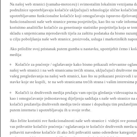
Na našoj web stranici (yamaha-motor.eu) i svimostalim lokalnim verzijama da
podružnice upotrebljavaju kolačiće uključujući tehnologije slične kolačićima
upotrebljavamo funkcionalne kolačiće koji omogučavaju ispravno djelovan
funkcionalnosti naše web stranice prema posjetitelju, kao što su vaše informa
korisitmo analitičke kolačiće za generiranje statistike posjetitelja koja se tem
skladu s smjernicama mjerodavnih tijela za zaštitu podataka da bismo razumje
u cilju poboljšanja naše web stranice, proizvoda, usluga i marketinških napor
Ako priložite svoj pristanak putem gumba u nastavku, upotrijebit ćemo i kola
medija:
Kolačiće za praćenje / oglašavanje kako bismo prikazali relevantne ogla
našoj web stranici i na web stranicama trećih strana, uključujući društvene 
vašeg pregledavanja na našoj web stranici, kao što su prikazani proizvodi i 
stavke koje ste kupili, te na web stranicama trećih strana i vašim interesima 
Kolačići iz društvenih medija pružaju vam opciju gledanja videozapisa n
kao i omogućavanje jednostavnog dijeljenja sadržaja s naše web stranice na
kolačići pružatelja društvenih medija treće strane i dopuštaju tim pružatelj
putem interneta i upotrebljavaju ih u svoje svrhe.
Ako želite koristiti sve funkcionalnosti naše web stranice i videjti sve pon
vas prihvatite kolačiće praćenja / oglašavanja te kolačiće društvenih mreža s
prihaviti navedene kolačiće ili ako želi prihvatiti samo odeređene kategorije