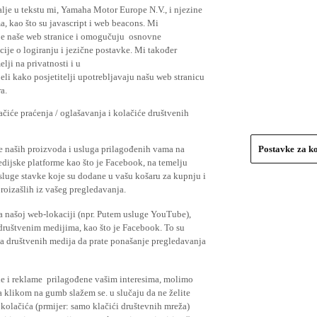
lje u tekstu mi, Yamaha Motor Europe N.V., i njezine
, kao što su javascript i web beacons. Mi
je naše web stranice i omogučuju osnovne
cije o logiranju i jezične postavke. Mi također
elji na privatnosti i u
li kako posjetitelji upotrebljavaju našu web stranicu
a.
čiće praćenja / oglašavanja i kolačiće društvenih
se naših proizvoda i usluga prilagođenih vama na
Postavke za k
medijske platforme kao što je Facebook, na temelju
usluge stavke koje su dodane u vašu košaru za kupnju i
proizašlih iz vašeg pregledavanja.
a našoj web-lokaciji (npr. Putem usluge YouTube),
 društvenim medijima, kao što je Facebook. To su
ima društvenih medija da prate ponašanje pregledavanja
ude i reklame prilagođene vašim interesima, molimo
a klikom na gumb slažem se. u slučaju da ne želite
 kolačića (prmijer: samo klačići društevnih mreža)