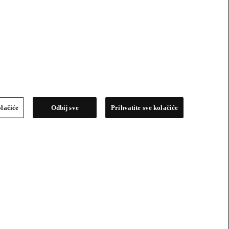
olačiće
Odbij sve
Prihvatite sve kolačiće