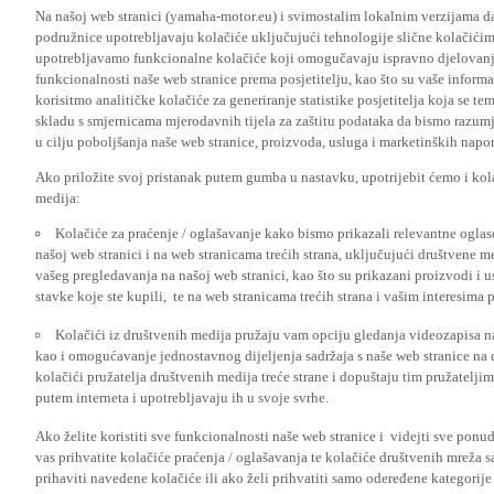
Na našoj web stranici (yamaha-motor.eu) i svimostalim lokalnim verzijama da
podružnice upotrebljavaju kolačiće uključujući tehnologije slične kolačićima
upotrebljavamo funkcionalne kolačiće koji omogučavaju ispravno djelovan
funkcionalnosti naše web stranice prema posjetitelju, kao što su vaše informa
korisitmo analitičke kolačiće za generiranje statistike posjetitelja koja se tem
skladu s smjernicama mjerodavnih tijela za zaštitu podataka da bismo razumje
u cilju poboljšanja naše web stranice, proizvoda, usluga i marketinških napor
Ako priložite svoj pristanak putem gumba u nastavku, upotrijebit ćemo i kola
medija:
Kolačiće za praćenje / oglašavanje kako bismo prikazali relevantne ogla
našoj web stranici i na web stranicama trećih strana, uključujući društvene 
vašeg pregledavanja na našoj web stranici, kao što su prikazani proizvodi i 
stavke koje ste kupili, te na web stranicama trećih strana i vašim interesima 
Kolačići iz društvenih medija pružaju vam opciju gledanja videozapisa n
kao i omogućavanje jednostavnog dijeljenja sadržaja s naše web stranice na
kolačići pružatelja društvenih medija treće strane i dopuštaju tim pružatelj
putem interneta i upotrebljavaju ih u svoje svrhe.
Ako želite koristiti sve funkcionalnosti naše web stranice i videjti sve pon
vas prihvatite kolačiće praćenja / oglašavanja te kolačiće društvenih mreža s
prihaviti navedene kolačiće ili ako želi prihvatiti samo odeređene kategorije