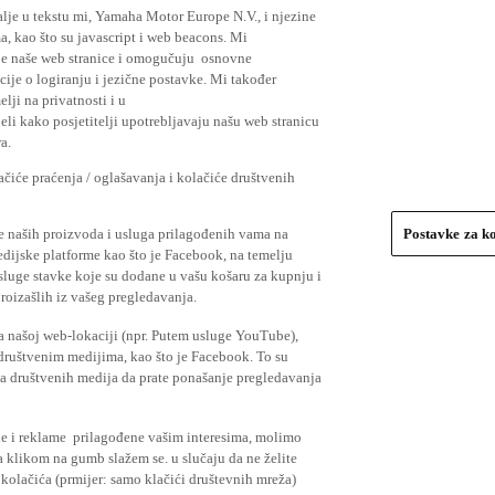
lje u tekstu mi, Yamaha Motor Europe N.V., i njezine
, kao što su javascript i web beacons. Mi
je naše web stranice i omogučuju osnovne
cije o logiranju i jezične postavke. Mi također
elji na privatnosti i u
li kako posjetitelji upotrebljavaju našu web stranicu
a.
čiće praćenja / oglašavanja i kolačiće društvenih
se naših proizvoda i usluga prilagođenih vama na
Postavke za k
medijske platforme kao što je Facebook, na temelju
usluge stavke koje su dodane u vašu košaru za kupnju i
proizašlih iz vašeg pregledavanja.
a našoj web-lokaciji (npr. Putem usluge YouTube),
 društvenim medijima, kao što je Facebook. To su
ima društvenih medija da prate ponašanje pregledavanja
ude i reklame prilagođene vašim interesima, molimo
a klikom na gumb slažem se. u slučaju da ne želite
 kolačića (prmijer: samo klačići društevnih mreža)