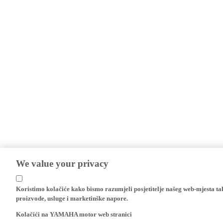
We value your privacy
Koristimo kolačiće kako bismo razumjeli posjetitelje našeg web-mjesta t
proizvode, usluge i marketinške napore.
Kolačići na YAMAHA motor web stranici