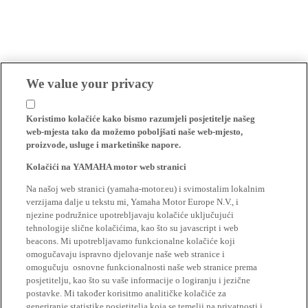
We value your privacy
Koristimo kolačiće kako bismo razumjeli posjetitelje našeg
web-mjesta tako da možemo poboljšati naše web-mjesto,
proizvode, usluge i marketinške napore.
Kolačići na YAMAHA motor web stranici
Na našoj web stranici (yamaha-motor.eu) i svimostalim lokalnim
verzijama dalje u tekstu mi, Yamaha Motor Europe N.V., i
njezine podružnice upotrebljavaju kolačiće uključujući
tehnologije slične kolačićima, kao što su javascript i web
beacons. Mi upotrebljavamo funkcionalne kolačiće koji
omogučavaju ispravno djelovanje naše web stranice i
omogučuju osnovne funkcionalnosti naše web stranice prema
posjetitelju, kao što su vaše informacije o logiranju i jezične
postavke. Mi također korisitmo analitičke kolačiće za
generiranje statistike posjetitelja koja se temelji na privatnosti i