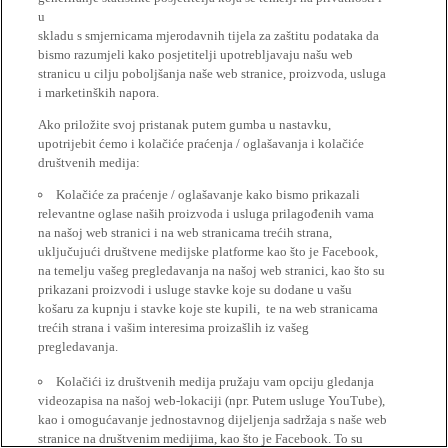
u
skladu s smjernicama mjerodavnih tijela za zaštitu podataka da
bismo razumjeli kako posjetitelji upotrebljavaju našu web
stranicu u cilju poboljšanja naše web stranice, proizvoda, usluga
i marketinških napora.
Ako priložite svoj pristanak putem gumba u nastavku,
upotrijebit ćemo i kolačiće praćenja / oglašavanja i kolačiće
društvenih medija:
Kolačiće za praćenje / oglašavanje kako bismo prikazali
relevantne oglase naših proizvoda i usluga prilagođenih vama
na našoj web stranici i na web stranicama trećih strana,
uključujući društvene medijske platforme kao što je Facebook,
na temelju vašeg pregledavanja na našoj web stranici, kao što su
prikazani proizvodi i usluge stavke koje su dodane u vašu
košaru za kupnju i stavke koje ste kupili, te na web stranicama
trećih strana i vašim interesima proizašlih iz vašeg
pregledavanja.
Kolačići iz društvenih medija pružaju vam opciju gledanja
videozapisa na našoj web-lokaciji (npr. Putem usluge YouTube),
kao i omogućavanje jednostavnog dijeljenja sadržaja s naše web
stranice na društvenim medijima, kao što je Facebook. To su