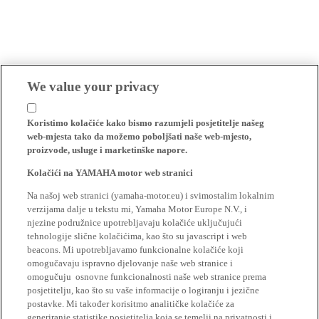
We value your privacy
Koristimo kolačiće kako bismo razumjeli posjetitelje našeg
web-mjesta tako da možemo poboljšati naše web-mjesto,
proizvode, usluge i marketinške napore.
Kolačići na YAMAHA motor web stranici
Na našoj web stranici (yamaha-motor.eu) i svimostalim lokalnim
verzijama dalje u tekstu mi, Yamaha Motor Europe N.V., i
njezine podružnice upotrebljavaju kolačiće uključujući
tehnologije slične kolačićima, kao što su javascript i web
beacons. Mi upotrebljavamo funkcionalne kolačiće koji
omogučavaju ispravno djelovanje naše web stranice i
omogučuju osnovne funkcionalnosti naše web stranice prema
posjetitelju, kao što su vaše informacije o logiranju i jezične
postavke. Mi također korisitmo analitičke kolačiće za
generiranje statistike posjetitelja koja se temelji na privatnosti i