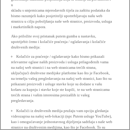
u
skladu s smjernicama mjerodavnih tijela za zaštitu podataka da
bismo razumjeli kako posjetitelji upotrebljavaju našu web
stranicu u cilju poboljšanja naše web stranice, proizvoda, usluga
i marketinških napora.
Ako priložite svoj pristanak putem gumba u nastavku,
upotrijebit ćemo i kolačiće praćenja / oglašavanja i kolačiće
društvenih medija:
Kolačiće za praćenje / oglašavanje kako bismo prikazali
relevantne oglase naših proizvoda i usluga prilagođenih vama
na našoj web stranici i na web stranicama trećih strana,
uključujući društvene medijske platforme kao što je Facebook,
na temelju vašeg pregledavanja na našoj web stranici, kao što su
prikazani proizvodi i usluge stavke koje su dodane u vašu
košaru za kupnju i stavke koje ste kupili, te na web stranicama
trećih strana i vašim interesima proizašlih iz vašeg
pregledavanja.
Kolačići iz društvenih medija pružaju vam opciju gledanja
videozapisa na našoj web-lokaciji (npr. Putem usluge YouTube),
kao i omogućavanje jednostavnog dijeljenja sadržaja s naše web
stranice na društvenim medijima, kao što je Facebook. To su