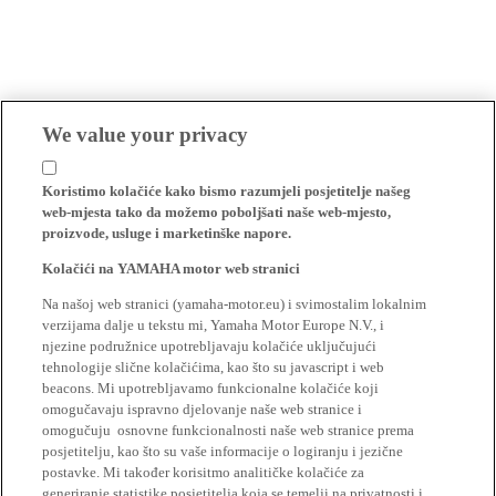
We value your privacy
Koristimo kolačiće kako bismo razumjeli posjetitelje našeg
web-mjesta tako da možemo poboljšati naše web-mjesto,
proizvode, usluge i marketinške napore.
Kolačići na YAMAHA motor web stranici
Na našoj web stranici (yamaha-motor.eu) i svimostalim lokalnim
verzijama dalje u tekstu mi, Yamaha Motor Europe N.V., i
njezine podružnice upotrebljavaju kolačiće uključujući
tehnologije slične kolačićima, kao što su javascript i web
beacons. Mi upotrebljavamo funkcionalne kolačiće koji
omogučavaju ispravno djelovanje naše web stranice i
omogučuju osnovne funkcionalnosti naše web stranice prema
posjetitelju, kao što su vaše informacije o logiranju i jezične
postavke. Mi također korisitmo analitičke kolačiće za
generiranje statistike posjetitelja koja se temelji na privatnosti i