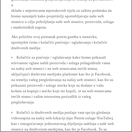
u
skladu s smjernicama mjerodavnih tijela za zaštitu podataka da
bismo razumjeli kako posjetitelji upotrebljavaju našu web
stranicu u cilju poboljšanja naše web stranice, proizvoda, usluga
i marketinških napora.
Ako priložite svoj pristanak putem gumba u nastavku,
upotrijebit ćemo i kolačiće praćenja / oglašavanja i kolačiće
društvenih medija:
Kolačiće za praćenje / oglašavanje kako bismo prikazali
relevantne oglase naših proizvoda i usluga prilagođenih vama
na našoj web stranici i na web stranicama trećih strana,
uključujući društvene medijske platforme kao što je Facebook,
na temelju vašeg pregledavanja na našoj web stranici, kao što su
prikazani proizvodi i usluge stavke koje su dodane u vašu
košaru za kupnju i stavke koje ste kupili, te na web stranicama
trećih strana i vašim interesima proizašlih iz vašeg
pregledavanja.
Kolačići iz društvenih medija pružaju vam opciju gledanja
videozapisa na našoj web-lokaciji (npr. Putem usluge YouTube),
kao i omogućavanje jednostavnog dijeljenja sadržaja s naše web
stranice na društvenim medijima, kao što je Facebook. To su