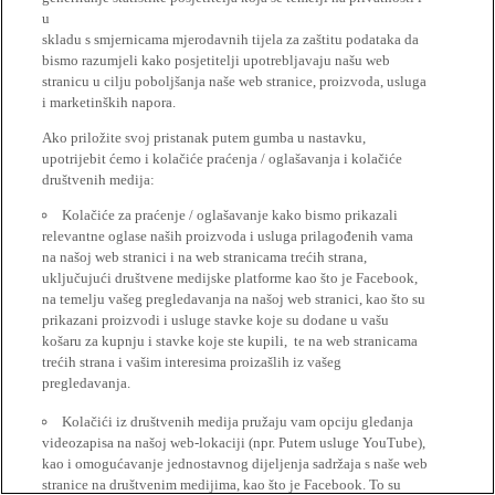
u
skladu s smjernicama mjerodavnih tijela za zaštitu podataka da
bismo razumjeli kako posjetitelji upotrebljavaju našu web
stranicu u cilju poboljšanja naše web stranice, proizvoda, usluga
i marketinških napora.
Ako priložite svoj pristanak putem gumba u nastavku,
upotrijebit ćemo i kolačiće praćenja / oglašavanja i kolačiće
društvenih medija:
Kolačiće za praćenje / oglašavanje kako bismo prikazali
relevantne oglase naših proizvoda i usluga prilagođenih vama
na našoj web stranici i na web stranicama trećih strana,
uključujući društvene medijske platforme kao što je Facebook,
na temelju vašeg pregledavanja na našoj web stranici, kao što su
prikazani proizvodi i usluge stavke koje su dodane u vašu
košaru za kupnju i stavke koje ste kupili, te na web stranicama
trećih strana i vašim interesima proizašlih iz vašeg
pregledavanja.
Kolačići iz društvenih medija pružaju vam opciju gledanja
videozapisa na našoj web-lokaciji (npr. Putem usluge YouTube),
kao i omogućavanje jednostavnog dijeljenja sadržaja s naše web
stranice na društvenim medijima, kao što je Facebook. To su