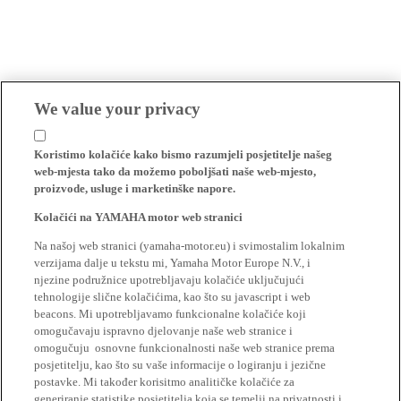
We value your privacy
Koristimo kolačiće kako bismo razumjeli posjetitelje našeg
web-mjesta tako da možemo poboljšati naše web-mjesto,
proizvode, usluge i marketinške napore.
Kolačići na YAMAHA motor web stranici
Na našoj web stranici (yamaha-motor.eu) i svimostalim lokalnim
verzijama dalje u tekstu mi, Yamaha Motor Europe N.V., i
njezine podružnice upotrebljavaju kolačiće uključujući
tehnologije slične kolačićima, kao što su javascript i web
beacons. Mi upotrebljavamo funkcionalne kolačiće koji
omogučavaju ispravno djelovanje naše web stranice i
omogučuju osnovne funkcionalnosti naše web stranice prema
posjetitelju, kao što su vaše informacije o logiranju i jezične
postavke. Mi također korisitmo analitičke kolačiće za
generiranje statistike posjetitelja koja se temelji na privatnosti i