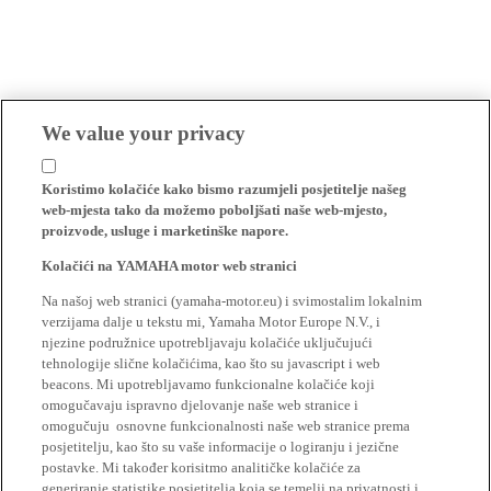
We value your privacy
Koristimo kolačiće kako bismo razumjeli posjetitelje našeg
web-mjesta tako da možemo poboljšati naše web-mjesto,
proizvode, usluge i marketinške napore.
Kolačići na YAMAHA motor web stranici
Na našoj web stranici (yamaha-motor.eu) i svimostalim lokalnim
verzijama dalje u tekstu mi, Yamaha Motor Europe N.V., i
njezine podružnice upotrebljavaju kolačiće uključujući
tehnologije slične kolačićima, kao što su javascript i web
beacons. Mi upotrebljavamo funkcionalne kolačiće koji
omogučavaju ispravno djelovanje naše web stranice i
omogučuju osnovne funkcionalnosti naše web stranice prema
posjetitelju, kao što su vaše informacije o logiranju i jezične
postavke. Mi također korisitmo analitičke kolačiće za
generiranje statistike posjetitelja koja se temelji na privatnosti i