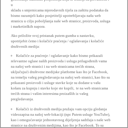
u
skladu s smjernicama mjerodavnih tijela za zaštitu podataka da
bismo razumjeli kako posjetitelji upotrebljavaju našu web
stranicu u cilju poboljšanja naše web stranice, proizvoda, usluga
i marketinških napora.
Ako priložite svoj pristanak putem gumba u nastavku,
upotrijebit ćemo i kolačiće praćenja / oglašavanja i kolačiće
društvenih medija:
Kolačiće za praćenje / oglašavanje kako bismo prikazali
relevantne oglase naših proizvoda i usluga prilagođenih vama
na našoj web stranici i na web stranicama trećih strana,
uključujući društvene medijske platforme kao što je Facebook,
na temelju vašeg pregledavanja na našoj web stranici, kao što su
prikazani proizvodi i usluge stavke koje su dodane u vašu
košaru za kupnju i stavke koje ste kupili, te na web stranicama
trećih strana i vašim interesima proizašlih iz vašeg
pregledavanja.
Kolačići iz društvenih medija pružaju vam opciju gledanja
videozapisa na našoj web-lokaciji (npr. Putem usluge YouTube),
kao i omogućavanje jednostavnog dijeljenja sadržaja s naše web
stranice na društvenim medijima, kao što je Facebook. To su