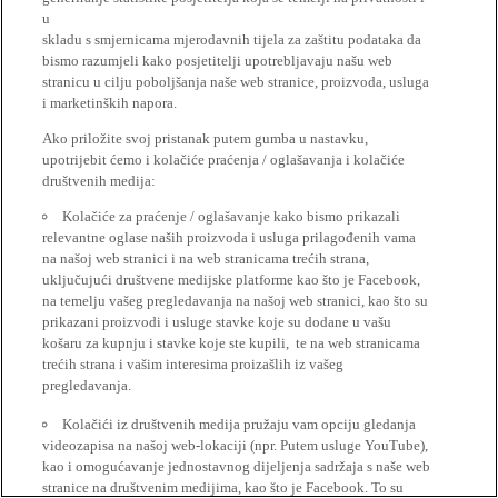
u
skladu s smjernicama mjerodavnih tijela za zaštitu podataka da
bismo razumjeli kako posjetitelji upotrebljavaju našu web
stranicu u cilju poboljšanja naše web stranice, proizvoda, usluga
i marketinških napora.
Ako priložite svoj pristanak putem gumba u nastavku,
upotrijebit ćemo i kolačiće praćenja / oglašavanja i kolačiće
društvenih medija:
Kolačiće za praćenje / oglašavanje kako bismo prikazali
relevantne oglase naših proizvoda i usluga prilagođenih vama
na našoj web stranici i na web stranicama trećih strana,
uključujući društvene medijske platforme kao što je Facebook,
na temelju vašeg pregledavanja na našoj web stranici, kao što su
prikazani proizvodi i usluge stavke koje su dodane u vašu
košaru za kupnju i stavke koje ste kupili, te na web stranicama
trećih strana i vašim interesima proizašlih iz vašeg
pregledavanja.
Kolačići iz društvenih medija pružaju vam opciju gledanja
videozapisa na našoj web-lokaciji (npr. Putem usluge YouTube),
kao i omogućavanje jednostavnog dijeljenja sadržaja s naše web
stranice na društvenim medijima, kao što je Facebook. To su