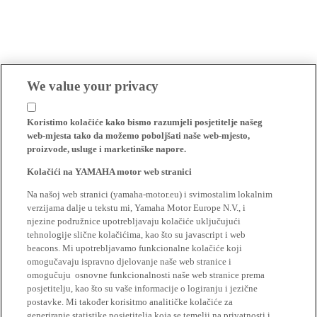
We value your privacy
Koristimo kolačiće kako bismo razumjeli posjetitelje našeg
web-mjesta tako da možemo poboljšati naše web-mjesto,
proizvode, usluge i marketinške napore.
Kolačići na YAMAHA motor web stranici
Na našoj web stranici (yamaha-motor.eu) i svimostalim lokalnim
verzijama dalje u tekstu mi, Yamaha Motor Europe N.V., i
njezine podružnice upotrebljavaju kolačiće uključujući
tehnologije slične kolačićima, kao što su javascript i web
beacons. Mi upotrebljavamo funkcionalne kolačiće koji
omogučavaju ispravno djelovanje naše web stranice i
omogučuju osnovne funkcionalnosti naše web stranice prema
posjetitelju, kao što su vaše informacije o logiranju i jezične
postavke. Mi također korisitmo analitičke kolačiće za
generiranje statistike posjetitelja koja se temelji na privatnosti i