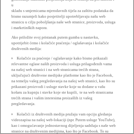
u
skladu s smjernicama mjerodavnih tijela za zaštitu podataka da
bismo razumjeli kako posjetitelji upotrebljavaju našu web
stranicu u cilju poboljšanja naše web stranice, proizvoda, usluga
i marketinških napora.
Ako priložite svoj pristanak putem gumba u nastavku,
upotrijebit ćemo i kolačiće praćenja / oglašavanja i kolačiće
društvenih medija:
Kolačiće za praćenje / oglašavanje kako bismo prikazali
relevantne oglase naših proizvoda i usluga prilagođenih vama
na našoj web stranici i na web stranicama trećih strana,
uključujući društvene medijske platforme kao što je Facebook,
na temelju vašeg pregledavanja na našoj web stranici, kao što su
prikazani proizvodi i usluge stavke koje su dodane u vašu
košaru za kupnju i stavke koje ste kupili, te na web stranicama
trećih strana i vašim interesima proizašlih iz vašeg
pregledavanja.
Kolačići iz društvenih medija pružaju vam opciju gledanja
videozapisa na našoj web-lokaciji (npr. Putem usluge YouTube),
kao i omogućavanje jednostavnog dijeljenja sadržaja s naše web
stranice na društvenim medijima, kao što je Facebook. To su