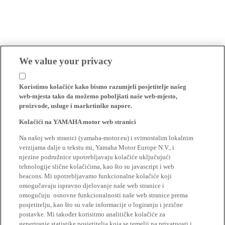
We value your privacy
Koristimo kolačiće kako bismo razumjeli posjetitelje našeg
web-mjesta tako da možemo poboljšati naše web-mjesto,
proizvode, usluge i marketinške napore.
Kolačići na YAMAHA motor web stranici
Na našoj web stranici (yamaha-motor.eu) i svimostalim lokalnim
verzijama dalje u tekstu mi, Yamaha Motor Europe N.V., i
njezine podružnice upotrebljavaju kolačiće uključujući
tehnologije slične kolačićima, kao što su javascript i web
beacons. Mi upotrebljavamo funkcionalne kolačiće koji
omogučavaju ispravno djelovanje naše web stranice i
omogučuju osnovne funkcionalnosti naše web stranice prema
posjetitelju, kao što su vaše informacije o logiranju i jezične
postavke. Mi također korisitmo analitičke kolačiće za
generiranje statistike posjetitelja koja se temelji na privatnosti i