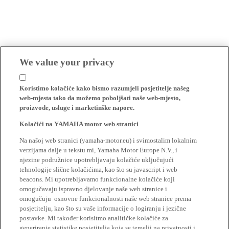
We value your privacy
Koristimo kolačiće kako bismo razumjeli posjetitelje našeg
web-mjesta tako da možemo poboljšati naše web-mjesto,
proizvode, usluge i marketinške napore.
Kolačići na YAMAHA motor web stranici
Na našoj web stranici (yamaha-motor.eu) i svimostalim lokalnim
verzijama dalje u tekstu mi, Yamaha Motor Europe N.V., i
njezine podružnice upotrebljavaju kolačiće uključujući
tehnologije slične kolačićima, kao što su javascript i web
beacons. Mi upotrebljavamo funkcionalne kolačiće koji
omogučavaju ispravno djelovanje naše web stranice i
omogučuju osnovne funkcionalnosti naše web stranice prema
posjetitelju, kao što su vaše informacije o logiranju i jezične
postavke. Mi također korisitmo analitičke kolačiće za
generiranje statistike posjetitelja koja se temelji na privatnosti i