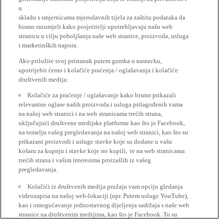
u
skladu s smjernicama mjerodavnih tijela za zaštitu podataka da
bismo razumjeli kako posjetitelji upotrebljavaju našu web
stranicu u cilju poboljšanja naše web stranice, proizvoda, usluga
i marketinških napora.
Ako priložite svoj pristanak putem gumba u nastavku,
upotrijebit ćemo i kolačiće praćenja / oglašavanja i kolačiće
društvenih medija:
Kolačiće za praćenje / oglašavanje kako bismo prikazali
relevantne oglase naših proizvoda i usluga prilagođenih vama
na našoj web stranici i na web stranicama trećih strana,
uključujući društvene medijske platforme kao što je Facebook,
na temelju vašeg pregledavanja na našoj web stranici, kao što su
prikazani proizvodi i usluge stavke koje su dodane u vašu
košaru za kupnju i stavke koje ste kupili, te na web stranicama
trećih strana i vašim interesima proizašlih iz vašeg
pregledavanja.
Kolačići iz društvenih medija pružaju vam opciju gledanja
videozapisa na našoj web-lokaciji (npr. Putem usluge YouTube),
kao i omogućavanje jednostavnog dijeljenja sadržaja s naše web
stranice na društvenim medijima, kao što je Facebook. To su