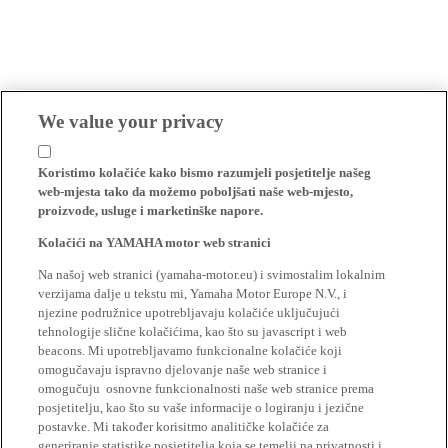
We value your privacy
Koristimo kolačiće kako bismo razumjeli posjetitelje našeg
web-mjesta tako da možemo poboljšati naše web-mjesto,
proizvode, usluge i marketinške napore.
Kolačići na YAMAHA motor web stranici
Na našoj web stranici (yamaha-motor.eu) i svimostalim lokalnim
verzijama dalje u tekstu mi, Yamaha Motor Europe N.V., i
njezine podružnice upotrebljavaju kolačiće uključujući
tehnologije slične kolačićima, kao što su javascript i web
beacons. Mi upotrebljavamo funkcionalne kolačiće koji
omogučavaju ispravno djelovanje naše web stranice i
omogučuju osnovne funkcionalnosti naše web stranice prema
posjetitelju, kao što su vaše informacije o logiranju i jezične
postavke. Mi također korisitmo analitičke kolačiće za
generiranje statistike posjetitelja koja se temelji na privatnosti i