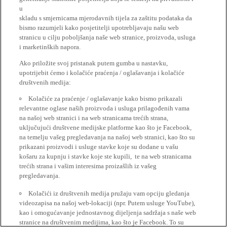
u
skladu s smjernicama mjerodavnih tijela za zaštitu podataka da
bismo razumjeli kako posjetitelji upotrebljavaju našu web
stranicu u cilju poboljšanja naše web stranice, proizvoda, usluga
i marketinških napora.
Ako priložite svoj pristanak putem gumba u nastavku,
upotrijebit ćemo i kolačiće praćenja / oglašavanja i kolačiće
društvenih medija:
Kolačiće za praćenje / oglašavanje kako bismo prikazali
relevantne oglase naših proizvoda i usluga prilagođenih vama
na našoj web stranici i na web stranicama trećih strana,
uključujući društvene medijske platforme kao što je Facebook,
na temelju vašeg pregledavanja na našoj web stranici, kao što su
prikazani proizvodi i usluge stavke koje su dodane u vašu
košaru za kupnju i stavke koje ste kupili, te na web stranicama
trećih strana i vašim interesima proizašlih iz vašeg
pregledavanja.
Kolačići iz društvenih medija pružaju vam opciju gledanja
videozapisa na našoj web-lokaciji (npr. Putem usluge YouTube),
kao i omogućavanje jednostavnog dijeljenja sadržaja s naše web
stranice na društvenim medijima, kao što je Facebook. To su