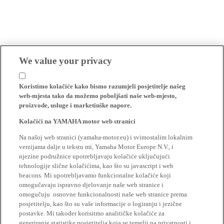
We value your privacy
Koristimo kolačiće kako bismo razumjeli posjetitelje našeg
web-mjesta tako da možemo poboljšati naše web-mjesto,
proizvode, usluge i marketinške napore.
Kolačići na YAMAHA motor web stranici
Na našoj web stranici (yamaha-motor.eu) i svimostalim lokalnim
verzijama dalje u tekstu mi, Yamaha Motor Europe N.V., i
njezine podružnice upotrebljavaju kolačiće uključujući
tehnologije slične kolačićima, kao što su javascript i web
beacons. Mi upotrebljavamo funkcionalne kolačiće koji
omogučavaju ispravno djelovanje naše web stranice i
omogučuju osnovne funkcionalnosti naše web stranice prema
posjetitelju, kao što su vaše informacije o logiranju i jezične
postavke. Mi također korisitmo analitičke kolačiće za
generiranje statistike posjetitelja koja se temelji na privatnosti i