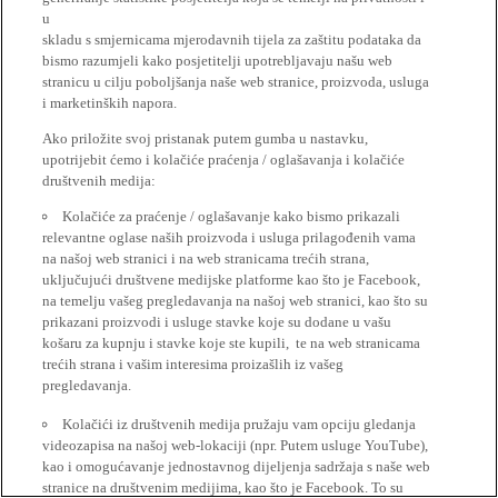
u
skladu s smjernicama mjerodavnih tijela za zaštitu podataka da
bismo razumjeli kako posjetitelji upotrebljavaju našu web
stranicu u cilju poboljšanja naše web stranice, proizvoda, usluga
i marketinških napora.
Ako priložite svoj pristanak putem gumba u nastavku,
upotrijebit ćemo i kolačiće praćenja / oglašavanja i kolačiće
društvenih medija:
Kolačiće za praćenje / oglašavanje kako bismo prikazali
relevantne oglase naših proizvoda i usluga prilagođenih vama
na našoj web stranici i na web stranicama trećih strana,
uključujući društvene medijske platforme kao što je Facebook,
na temelju vašeg pregledavanja na našoj web stranici, kao što su
prikazani proizvodi i usluge stavke koje su dodane u vašu
košaru za kupnju i stavke koje ste kupili, te na web stranicama
trećih strana i vašim interesima proizašlih iz vašeg
pregledavanja.
Kolačići iz društvenih medija pružaju vam opciju gledanja
videozapisa na našoj web-lokaciji (npr. Putem usluge YouTube),
kao i omogućavanje jednostavnog dijeljenja sadržaja s naše web
stranice na društvenim medijima, kao što je Facebook. To su