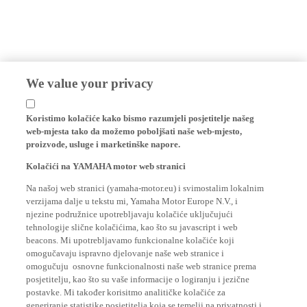
We value your privacy
Koristimo kolačiće kako bismo razumjeli posjetitelje našeg
web-mjesta tako da možemo poboljšati naše web-mjesto,
proizvode, usluge i marketinške napore.
Kolačići na YAMAHA motor web stranici
Na našoj web stranici (yamaha-motor.eu) i svimostalim lokalnim
verzijama dalje u tekstu mi, Yamaha Motor Europe N.V., i
njezine podružnice upotrebljavaju kolačiće uključujući
tehnologije slične kolačićima, kao što su javascript i web
beacons. Mi upotrebljavamo funkcionalne kolačiće koji
omogučavaju ispravno djelovanje naše web stranice i
omogučuju osnovne funkcionalnosti naše web stranice prema
posjetitelju, kao što su vaše informacije o logiranju i jezične
postavke. Mi također korisitmo analitičke kolačiće za
generiranje statistike posjetitelja koja se temelji na privatnosti i