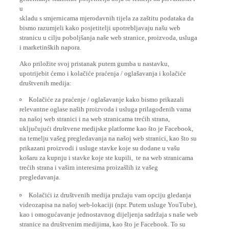
u
skladu s smjernicama mjerodavnih tijela za zaštitu podataka da
bismo razumjeli kako posjetitelji upotrebljavaju našu web
stranicu u cilju poboljšanja naše web stranice, proizvoda, usluga
i marketinških napora.
Ako priložite svoj pristanak putem gumba u nastavku,
upotrijebit ćemo i kolačiće praćenja / oglašavanja i kolačiće
društvenih medija:
Kolačiće za praćenje / oglašavanje kako bismo prikazali
relevantne oglase naših proizvoda i usluga prilagođenih vama
na našoj web stranici i na web stranicama trećih strana,
uključujući društvene medijske platforme kao što je Facebook,
na temelju vašeg pregledavanja na našoj web stranici, kao što su
prikazani proizvodi i usluge stavke koje su dodane u vašu
košaru za kupnju i stavke koje ste kupili, te na web stranicama
trećih strana i vašim interesima proizašlih iz vašeg
pregledavanja.
Kolačići iz društvenih medija pružaju vam opciju gledanja
videozapisa na našoj web-lokaciji (npr. Putem usluge YouTube),
kao i omogućavanje jednostavnog dijeljenja sadržaja s naše web
stranice na društvenim medijima, kao što je Facebook. To su