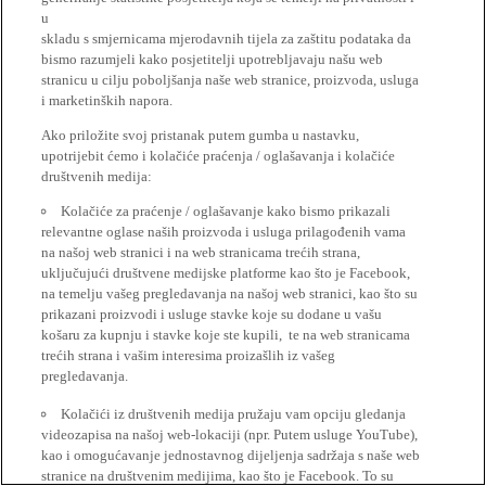
u
skladu s smjernicama mjerodavnih tijela za zaštitu podataka da
bismo razumjeli kako posjetitelji upotrebljavaju našu web
stranicu u cilju poboljšanja naše web stranice, proizvoda, usluga
i marketinških napora.
Ako priložite svoj pristanak putem gumba u nastavku,
upotrijebit ćemo i kolačiće praćenja / oglašavanja i kolačiće
društvenih medija:
Kolačiće za praćenje / oglašavanje kako bismo prikazali
relevantne oglase naših proizvoda i usluga prilagođenih vama
na našoj web stranici i na web stranicama trećih strana,
uključujući društvene medijske platforme kao što je Facebook,
na temelju vašeg pregledavanja na našoj web stranici, kao što su
prikazani proizvodi i usluge stavke koje su dodane u vašu
košaru za kupnju i stavke koje ste kupili, te na web stranicama
trećih strana i vašim interesima proizašlih iz vašeg
pregledavanja.
Kolačići iz društvenih medija pružaju vam opciju gledanja
videozapisa na našoj web-lokaciji (npr. Putem usluge YouTube),
kao i omogućavanje jednostavnog dijeljenja sadržaja s naše web
stranice na društvenim medijima, kao što je Facebook. To su