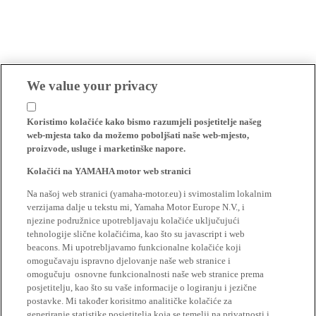
We value your privacy
Koristimo kolačiće kako bismo razumjeli posjetitelje našeg
web-mjesta tako da možemo poboljšati naše web-mjesto,
proizvode, usluge i marketinške napore.
Kolačići na YAMAHA motor web stranici
Na našoj web stranici (yamaha-motor.eu) i svimostalim lokalnim
verzijama dalje u tekstu mi, Yamaha Motor Europe N.V., i
njezine podružnice upotrebljavaju kolačiće uključujući
tehnologije slične kolačićima, kao što su javascript i web
beacons. Mi upotrebljavamo funkcionalne kolačiće koji
omogučavaju ispravno djelovanje naše web stranice i
omogučuju osnovne funkcionalnosti naše web stranice prema
posjetitelju, kao što su vaše informacije o logiranju i jezične
postavke. Mi također korisitmo analitičke kolačiće za
generiranje statistike posjetitelja koja se temelji na privatnosti i