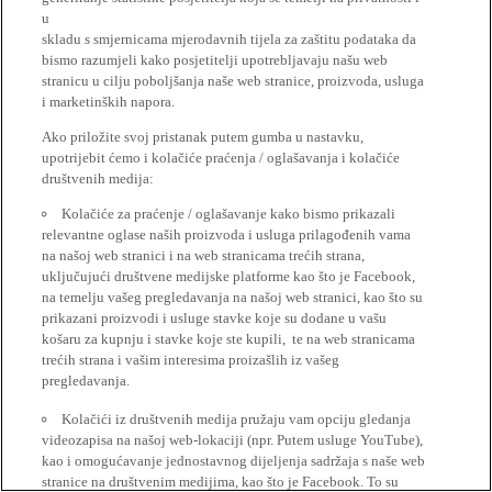
u
skladu s smjernicama mjerodavnih tijela za zaštitu podataka da
bismo razumjeli kako posjetitelji upotrebljavaju našu web
stranicu u cilju poboljšanja naše web stranice, proizvoda, usluga
i marketinških napora.
Ako priložite svoj pristanak putem gumba u nastavku,
upotrijebit ćemo i kolačiće praćenja / oglašavanja i kolačiće
društvenih medija:
Kolačiće za praćenje / oglašavanje kako bismo prikazali
relevantne oglase naših proizvoda i usluga prilagođenih vama
na našoj web stranici i na web stranicama trećih strana,
uključujući društvene medijske platforme kao što je Facebook,
na temelju vašeg pregledavanja na našoj web stranici, kao što su
prikazani proizvodi i usluge stavke koje su dodane u vašu
košaru za kupnju i stavke koje ste kupili, te na web stranicama
trećih strana i vašim interesima proizašlih iz vašeg
pregledavanja.
Kolačići iz društvenih medija pružaju vam opciju gledanja
videozapisa na našoj web-lokaciji (npr. Putem usluge YouTube),
kao i omogućavanje jednostavnog dijeljenja sadržaja s naše web
stranice na društvenim medijima, kao što je Facebook. To su