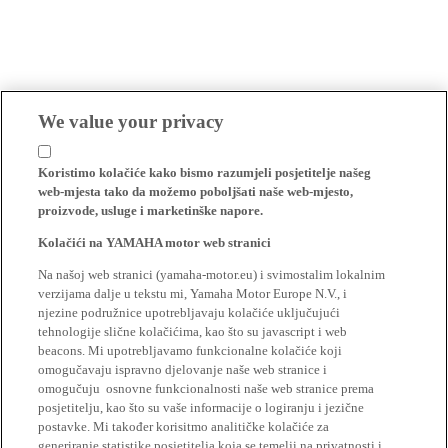
We value your privacy
Koristimo kolačiće kako bismo razumjeli posjetitelje našeg
web-mjesta tako da možemo poboljšati naše web-mjesto,
proizvode, usluge i marketinške napore.
Kolačići na YAMAHA motor web stranici
Na našoj web stranici (yamaha-motor.eu) i svimostalim lokalnim
verzijama dalje u tekstu mi, Yamaha Motor Europe N.V., i
njezine podružnice upotrebljavaju kolačiće uključujući
tehnologije slične kolačićima, kao što su javascript i web
beacons. Mi upotrebljavamo funkcionalne kolačiće koji
omogučavaju ispravno djelovanje naše web stranice i
omogučuju osnovne funkcionalnosti naše web stranice prema
posjetitelju, kao što su vaše informacije o logiranju i jezične
postavke. Mi također korisitmo analitičke kolačiće za
generiranje statistike posjetitelja koja se temelji na privatnosti i