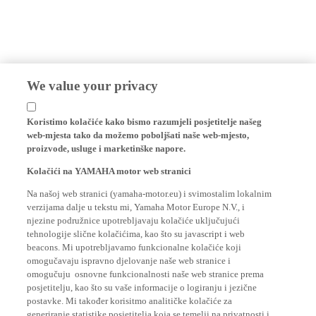
We value your privacy
Koristimo kolačiće kako bismo razumjeli posjetitelje našeg
web-mjesta tako da možemo poboljšati naše web-mjesto,
proizvode, usluge i marketinške napore.
Kolačići na YAMAHA motor web stranici
Na našoj web stranici (yamaha-motor.eu) i svimostalim lokalnim
verzijama dalje u tekstu mi, Yamaha Motor Europe N.V., i
njezine podružnice upotrebljavaju kolačiće uključujući
tehnologije slične kolačićima, kao što su javascript i web
beacons. Mi upotrebljavamo funkcionalne kolačiće koji
omogučavaju ispravno djelovanje naše web stranice i
omogučuju osnovne funkcionalnosti naše web stranice prema
posjetitelju, kao što su vaše informacije o logiranju i jezične
postavke. Mi također korisitmo analitičke kolačiće za
generiranje statistike posjetitelja koja se temelji na privatnosti i