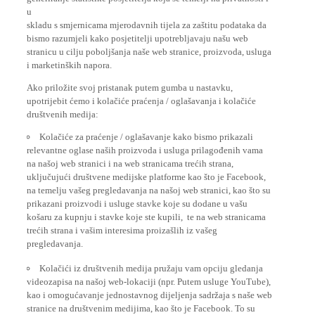
u
skladu s smjernicama mjerodavnih tijela za zaštitu podataka da
bismo razumjeli kako posjetitelji upotrebljavaju našu web
stranicu u cilju poboljšanja naše web stranice, proizvoda, usluga
i marketinških napora.
Ako priložite svoj pristanak putem gumba u nastavku,
upotrijebit ćemo i kolačiće praćenja / oglašavanja i kolačiće
društvenih medija:
Kolačiće za praćenje / oglašavanje kako bismo prikazali
relevantne oglase naših proizvoda i usluga prilagođenih vama
na našoj web stranici i na web stranicama trećih strana,
uključujući društvene medijske platforme kao što je Facebook,
na temelju vašeg pregledavanja na našoj web stranici, kao što su
prikazani proizvodi i usluge stavke koje su dodane u vašu
košaru za kupnju i stavke koje ste kupili, te na web stranicama
trećih strana i vašim interesima proizašlih iz vašeg
pregledavanja.
Kolačići iz društvenih medija pružaju vam opciju gledanja
videozapisa na našoj web-lokaciji (npr. Putem usluge YouTube),
kao i omogućavanje jednostavnog dijeljenja sadržaja s naše web
stranice na društvenim medijima, kao što je Facebook. To su