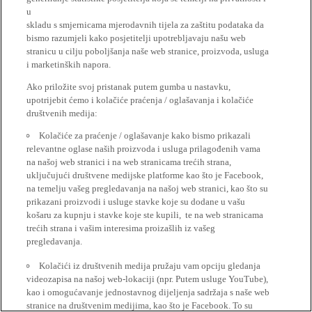
u
skladu s smjernicama mjerodavnih tijela za zaštitu podataka da
bismo razumjeli kako posjetitelji upotrebljavaju našu web
stranicu u cilju poboljšanja naše web stranice, proizvoda, usluga
i marketinških napora.
Ako priložite svoj pristanak putem gumba u nastavku,
upotrijebit ćemo i kolačiće praćenja / oglašavanja i kolačiće
društvenih medija:
Kolačiće za praćenje / oglašavanje kako bismo prikazali
relevantne oglase naših proizvoda i usluga prilagođenih vama
na našoj web stranici i na web stranicama trećih strana,
uključujući društvene medijske platforme kao što je Facebook,
na temelju vašeg pregledavanja na našoj web stranici, kao što su
prikazani proizvodi i usluge stavke koje su dodane u vašu
košaru za kupnju i stavke koje ste kupili, te na web stranicama
trećih strana i vašim interesima proizašlih iz vašeg
pregledavanja.
Kolačići iz društvenih medija pružaju vam opciju gledanja
videozapisa na našoj web-lokaciji (npr. Putem usluge YouTube),
kao i omogućavanje jednostavnog dijeljenja sadržaja s naše web
stranice na društvenim medijima, kao što je Facebook. To su