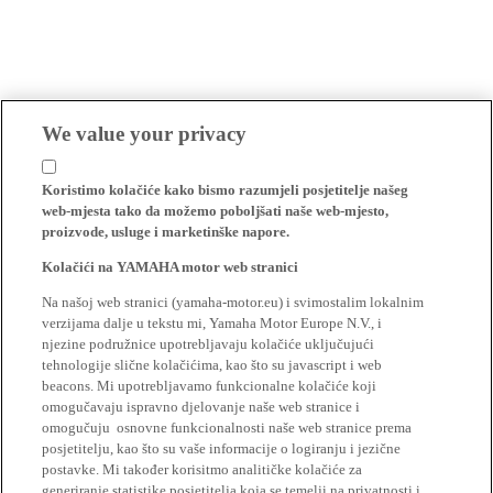
We value your privacy
Koristimo kolačiće kako bismo razumjeli posjetitelje našeg
web-mjesta tako da možemo poboljšati naše web-mjesto,
proizvode, usluge i marketinške napore.
Kolačići na YAMAHA motor web stranici
Na našoj web stranici (yamaha-motor.eu) i svimostalim lokalnim
verzijama dalje u tekstu mi, Yamaha Motor Europe N.V., i
njezine podružnice upotrebljavaju kolačiće uključujući
tehnologije slične kolačićima, kao što su javascript i web
beacons. Mi upotrebljavamo funkcionalne kolačiće koji
omogučavaju ispravno djelovanje naše web stranice i
omogučuju osnovne funkcionalnosti naše web stranice prema
posjetitelju, kao što su vaše informacije o logiranju i jezične
postavke. Mi također korisitmo analitičke kolačiće za
generiranje statistike posjetitelja koja se temelji na privatnosti i