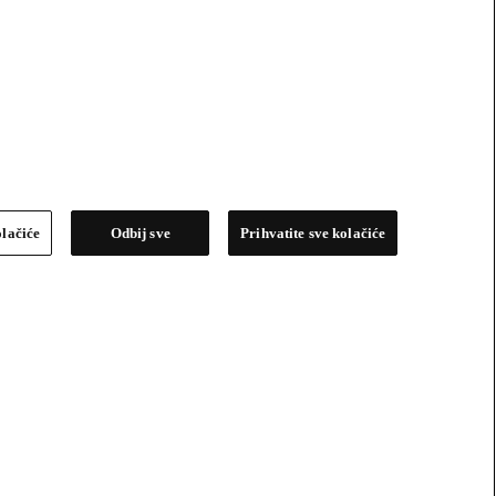
olačiće
Odbij sve
Prihvatite sve kolačiće