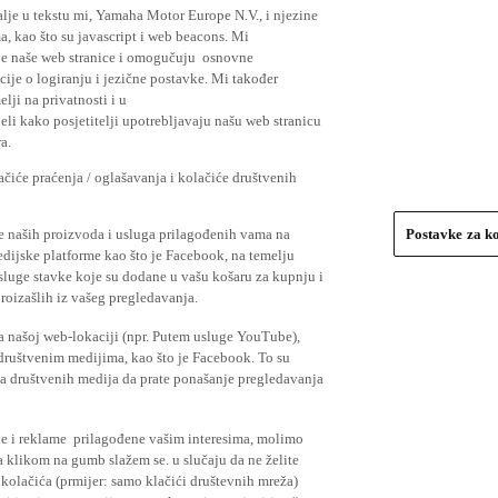
lje u tekstu mi, Yamaha Motor Europe N.V., i njezine
, kao što su javascript i web beacons. Mi
je naše web stranice i omogučuju osnovne
cije o logiranju i jezične postavke. Mi također
elji na privatnosti i u
li kako posjetitelji upotrebljavaju našu web stranicu
a.
čiće praćenja / oglašavanja i kolačiće društvenih
se naših proizvoda i usluga prilagođenih vama na
Postavke za k
medijske platforme kao što je Facebook, na temelju
usluge stavke koje su dodane u vašu košaru za kupnju i
proizašlih iz vašeg pregledavanja.
a našoj web-lokaciji (npr. Putem usluge YouTube),
 društvenim medijima, kao što je Facebook. To su
ima društvenih medija da prate ponašanje pregledavanja
ude i reklame prilagođene vašim interesima, molimo
a klikom na gumb slažem se. u slučaju da ne želite
 kolačića (prmijer: samo klačići društevnih mreža)