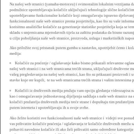
Na našoj web stranici (yamaha-motor.eu) i svimostalim lokalnim verzijama da
podružnice upotrebljavaju kolačiće uključujući tehnologije slične kolačićima
upotrebljavamo funkcionalne kolačiće koji omogučavaju ispravno djelovan
funkcionalnosti naše web stranice prema posjetitelju, kao što su vaše informa
korisitmo analitičke kolačiće za generiranje statistike posjetitelja koja se tem
skladu s smjernicama mjerodavnih tijela za zaštitu podataka da bismo razumje
u cilju poboljšanja naše web stranice, proizvoda, usluga i marketinških napor
Ako priložite svoj pristanak putem gumba u nastavku, upotrijebit ćemo i kola
medija:
Kolačiće za praćenje / oglašavanje kako bismo prikazali relevantne ogla
našoj web stranici i na web stranicama trećih strana, uključujući društvene 
vašeg pregledavanja na našoj web stranici, kao što su prikazani proizvodi i 
stavke koje ste kupili, te na web stranicama trećih strana i vašim interesima 
Kolačići iz društvenih medija pružaju vam opciju gledanja videozapisa n
kao i omogućavanje jednostavnog dijeljenja sadržaja s naše web stranice na
kolačići pružatelja društvenih medija treće strane i dopuštaju tim pružatelj
putem interneta i upotrebljavaju ih u svoje svrhe.
Ako želite koristiti sve funkcionalnosti naše web stranice i videjti sve pon
vas prihvatite kolačiće praćenja / oglašavanja te kolačiće društvenih mreža s
prihaviti navedene kolačiće ili ako želi prihvatiti samo odeređene kategorije