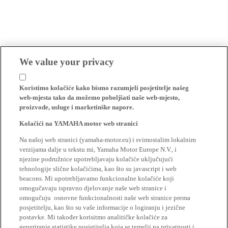
We value your privacy
Koristimo kolačiće kako bismo razumjeli posjetitelje našeg
web-mjesta tako da možemo poboljšati naše web-mjesto,
proizvode, usluge i marketinške napore.
Kolačići na YAMAHA motor web stranici
Na našoj web stranici (yamaha-motor.eu) i svimostalim lokalnim
verzijama dalje u tekstu mi, Yamaha Motor Europe N.V., i
njezine podružnice upotrebljavaju kolačiće uključujući
tehnologije slične kolačićima, kao što su javascript i web
beacons. Mi upotrebljavamo funkcionalne kolačiće koji
omogučavaju ispravno djelovanje naše web stranice i
omogučuju osnovne funkcionalnosti naše web stranice prema
posjetitelju, kao što su vaše informacije o logiranju i jezične
postavke. Mi također korisitmo analitičke kolačiće za
generiranje statistike posjetitelja koja se temelji na privatnosti i