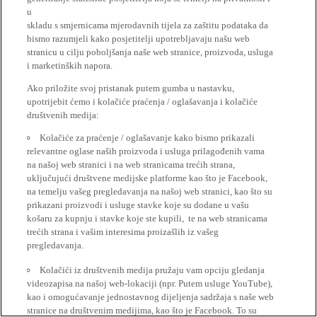
u
skladu s smjernicama mjerodavnih tijela za zaštitu podataka da
bismo razumjeli kako posjetitelji upotrebljavaju našu web
stranicu u cilju poboljšanja naše web stranice, proizvoda, usluga
i marketinških napora.
Ako priložite svoj pristanak putem gumba u nastavku,
upotrijebit ćemo i kolačiće praćenja / oglašavanja i kolačiće
društvenih medija:
Kolačiće za praćenje / oglašavanje kako bismo prikazali
relevantne oglase naših proizvoda i usluga prilagođenih vama
na našoj web stranici i na web stranicama trećih strana,
uključujući društvene medijske platforme kao što je Facebook,
na temelju vašeg pregledavanja na našoj web stranici, kao što su
prikazani proizvodi i usluge stavke koje su dodane u vašu
košaru za kupnju i stavke koje ste kupili, te na web stranicama
trećih strana i vašim interesima proizašlih iz vašeg
pregledavanja.
Kolačići iz društvenih medija pružaju vam opciju gledanja
videozapisa na našoj web-lokaciji (npr. Putem usluge YouTube),
kao i omogućavanje jednostavnog dijeljenja sadržaja s naše web
stranice na društvenim medijima, kao što je Facebook. To su