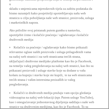
u
skladu s smjernicama mjerodavnih tijela za zaštitu podataka da
bismo razumjeli kako posjetitelji upotrebljavaju našu web
stranicu u cilju poboljšanja naše web stranice, proizvoda, usluga
i marketinških napora.
Ako priložite svoj pristanak putem gumba u nastavku,
upotrijebit ćemo i kolačiće praćenja / oglašavanja i kolačiće
društvenih medija:
Kolačiće za praćenje / oglašavanje kako bismo prikazali
relevantne oglase naših proizvoda i usluga prilagođenih vama
na našoj web stranici i na web stranicama trećih strana,
uključujući društvene medijske platforme kao što je Facebook,
na temelju vašeg pregledavanja na našoj web stranici, kao što su
prikazani proizvodi i usluge stavke koje su dodane u vašu
košaru za kupnju i stavke koje ste kupili, te na web stranicama
trećih strana i vašim interesima proizašlih iz vašeg
pregledavanja.
Kolačići iz društvenih medija pružaju vam opciju gledanja
videozapisa na našoj web-lokaciji (npr. Putem usluge YouTube),
kao i omogućavanje jednostavnog dijeljenja sadržaja s naše web
stranice na društvenim medijima, kao što je Facebook. To su