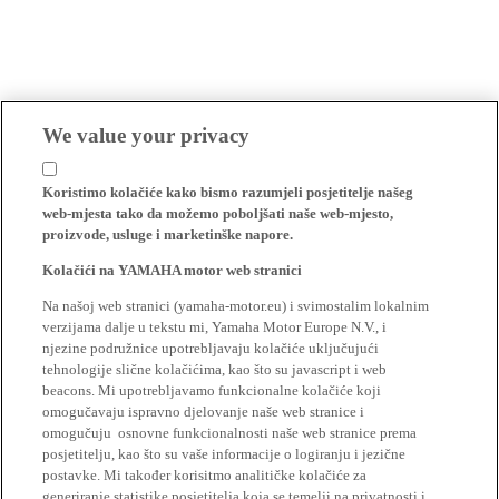
We value your privacy
Koristimo kolačiće kako bismo razumjeli posjetitelje našeg
web-mjesta tako da možemo poboljšati naše web-mjesto,
proizvode, usluge i marketinške napore.
Kolačići na YAMAHA motor web stranici
Na našoj web stranici (yamaha-motor.eu) i svimostalim lokalnim
verzijama dalje u tekstu mi, Yamaha Motor Europe N.V., i
njezine podružnice upotrebljavaju kolačiće uključujući
tehnologije slične kolačićima, kao što su javascript i web
beacons. Mi upotrebljavamo funkcionalne kolačiće koji
omogučavaju ispravno djelovanje naše web stranice i
omogučuju osnovne funkcionalnosti naše web stranice prema
posjetitelju, kao što su vaše informacije o logiranju i jezične
postavke. Mi također korisitmo analitičke kolačiće za
generiranje statistike posjetitelja koja se temelji na privatnosti i