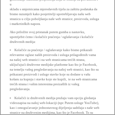
u
skladu s smjernicama mjerodavnih tijela za zaštitu podataka da
bismo razumjeli kako posjetitelji upotrebljavaju našu web
stranicu u cilju poboljšanja naše web stranice, proizvoda, usluga
i marketinških napora.
Ako priložite svoj pristanak putem gumba u nastavku,
upotrijebit ćemo i kolačiće praćenja / oglašavanja i kolačiće
društvenih medija:
Kolačiće za praćenje / oglašavanje kako bismo prikazali
relevantne oglase naših proizvoda i usluga prilagođenih vama
na našoj web stranici i na web stranicama trećih strana,
uključujući društvene medijske platforme kao što je Facebook,
na temelju vašeg pregledavanja na našoj web stranici, kao što su
prikazani proizvodi i usluge stavke koje su dodane u vašu
košaru za kupnju i stavke koje ste kupili, te na web stranicama
trećih strana i vašim interesima proizašlih iz vašeg
pregledavanja.
Kolačići iz društvenih medija pružaju vam opciju gledanja
videozapisa na našoj web-lokaciji (npr. Putem usluge YouTube),
kao i omogućavanje jednostavnog dijeljenja sadržaja s naše web
stranice na društvenim medijima, kao što je Facebook. To su