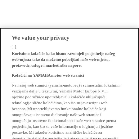
We value your privacy
Koristimo kolačiće kako bismo razumjeli posjetitelje našeg
web-mjesta tako da možemo poboljšati naše web-mjesto,
proizvode, usluge i marketinške napore.
Kolačići na YAMAHA motor web stranici
Na našoj web stranici (yamaha-motor.eu) i svimostalim lokalnim
verzijama dalje u tekstu mi, Yamaha Motor Europe N.V., i
njezine podružnice upotrebljavaju kolačiće uključujući
tehnologije slične kolačićima, kao što su javascript i web
beacons. Mi upotrebljavamo funkcionalne kolačiće koji
omogučavaju ispravno djelovanje naše web stranice i
omogučuju osnovne funkcionalnosti naše web stranice prema
posjetitelju, kao što su vaše informacije o logiranju i jezične
postavke. Mi također korisitmo analitičke kolačiće za
generiranje statistike posjetitelja koja se temelji na privatnosti i