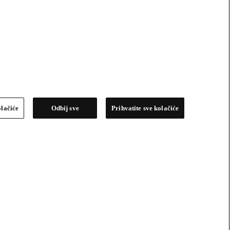
olačiće
Odbij sve
Prihvatite sve kolačiće