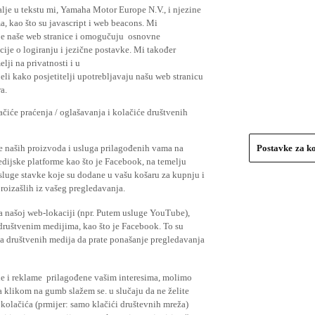
lje u tekstu mi, Yamaha Motor Europe N.V., i njezine
, kao što su javascript i web beacons. Mi
je naše web stranice i omogučuju osnovne
cije o logiranju i jezične postavke. Mi također
elji na privatnosti i u
li kako posjetitelji upotrebljavaju našu web stranicu
a.
čiće praćenja / oglašavanja i kolačiće društvenih
se naših proizvoda i usluga prilagođenih vama na
Postavke za k
medijske platforme kao što je Facebook, na temelju
usluge stavke koje su dodane u vašu košaru za kupnju i
proizašlih iz vašeg pregledavanja.
a našoj web-lokaciji (npr. Putem usluge YouTube),
 društvenim medijima, kao što je Facebook. To su
ima društvenih medija da prate ponašanje pregledavanja
ude i reklame prilagođene vašim interesima, molimo
a klikom na gumb slažem se. u slučaju da ne želite
 kolačića (prmijer: samo klačići društevnih mreža)