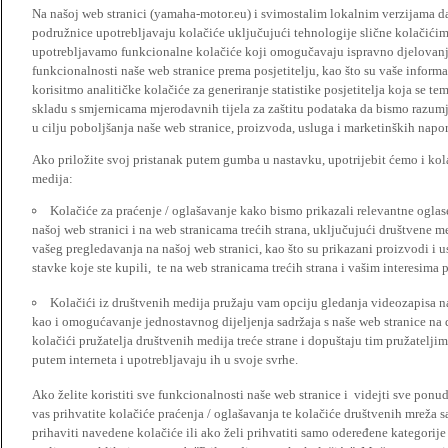
Na našoj web stranici (yamaha-motor.eu) i svimostalim lokalnim verzijama da
podružnice upotrebljavaju kolačiće uključujući tehnologije slične kolačićima
upotrebljavamo funkcionalne kolačiće koji omogučavaju ispravno djelovan
funkcionalnosti naše web stranice prema posjetitelju, kao što su vaše informa
korisitmo analitičke kolačiće za generiranje statistike posjetitelja koja se tem
skladu s smjernicama mjerodavnih tijela za zaštitu podataka da bismo razumje
u cilju poboljšanja naše web stranice, proizvoda, usluga i marketinških napor
Ako priložite svoj pristanak putem gumba u nastavku, upotrijebit ćemo i kola
medija:
Kolačiće za praćenje / oglašavanje kako bismo prikazali relevantne ogla
našoj web stranici i na web stranicama trećih strana, uključujući društvene 
vašeg pregledavanja na našoj web stranici, kao što su prikazani proizvodi i 
stavke koje ste kupili, te na web stranicama trećih strana i vašim interesima 
Kolačići iz društvenih medija pružaju vam opciju gledanja videozapisa n
kao i omogućavanje jednostavnog dijeljenja sadržaja s naše web stranice na
kolačići pružatelja društvenih medija treće strane i dopuštaju tim pružatelj
putem interneta i upotrebljavaju ih u svoje svrhe.
Ako želite koristiti sve funkcionalnosti naše web stranice i videjti sve pon
vas prihvatite kolačiće praćenja / oglašavanja te kolačiće društvenih mreža s
prihaviti navedene kolačiće ili ako želi prihvatiti samo odeređene kategorije