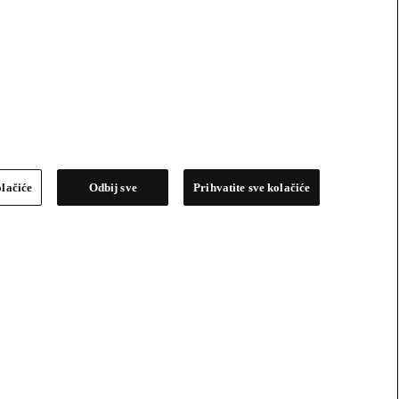
olačiće
Odbij sve
Prihvatite sve kolačiće