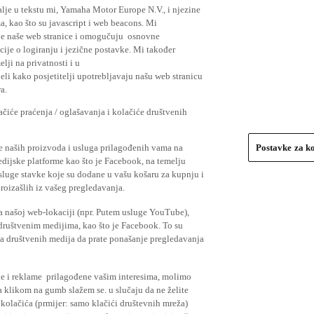
lje u tekstu mi, Yamaha Motor Europe N.V., i njezine
, kao što su javascript i web beacons. Mi
je naše web stranice i omogučuju osnovne
cije o logiranju i jezične postavke. Mi također
elji na privatnosti i u
li kako posjetitelji upotrebljavaju našu web stranicu
a.
čiće praćenja / oglašavanja i kolačiće društvenih
se naših proizvoda i usluga prilagođenih vama na
Postavke za k
medijske platforme kao što je Facebook, na temelju
usluge stavke koje su dodane u vašu košaru za kupnju i
proizašlih iz vašeg pregledavanja.
a našoj web-lokaciji (npr. Putem usluge YouTube),
 društvenim medijima, kao što je Facebook. To su
ima društvenih medija da prate ponašanje pregledavanja
ude i reklame prilagođene vašim interesima, molimo
a klikom na gumb slažem se. u slučaju da ne želite
 kolačića (prmijer: samo klačići društevnih mreža)