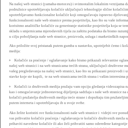
Na našoj web stranici (yamaha-motor.eu) i svimostalim lokalnim verzijama da
podružnice upotrebljavaju kolačiće uključujući tehnologije slične kolačićima
upotrebljavamo funkcionalne kolačiće koji omogučavaju ispravno djelovan
funkcionalnosti naše web stranice prema posjetitelju, kao što su vaše informa
korisitmo analitičke kolačiće za generiranje statistike posjetitelja koja se tem
skladu s smjernicama mjerodavnih tijela za zaštitu podataka da bismo razumje
u cilju poboljšanja naše web stranice, proizvoda, usluga i marketinških napor
Ako priložite svoj pristanak putem gumba u nastavku, upotrijebit ćemo i kola
medija:
Kolačiće za praćenje / oglašavanje kako bismo prikazali relevantne ogla
našoj web stranici i na web stranicama trećih strana, uključujući društvene 
vašeg pregledavanja na našoj web stranici, kao što su prikazani proizvodi i 
stavke koje ste kupili, te na web stranicama trećih strana i vašim interesima 
Kolačići iz društvenih medija pružaju vam opciju gledanja videozapisa n
kao i omogućavanje jednostavnog dijeljenja sadržaja s naše web stranice na
kolačići pružatelja društvenih medija treće strane i dopuštaju tim pružatelj
putem interneta i upotrebljavaju ih u svoje svrhe.
Ako želite koristiti sve funkcionalnosti naše web stranice i videjti sve pon
vas prihvatite kolačiće praćenja / oglašavanja te kolačiće društvenih mreža s
prihaviti navedene kolačiće ili ako želi prihvatiti samo odeređene kategorije