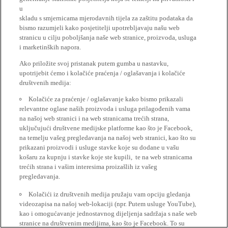
u
skladu s smjernicama mjerodavnih tijela za zaštitu podataka da
bismo razumjeli kako posjetitelji upotrebljavaju našu web
stranicu u cilju poboljšanja naše web stranice, proizvoda, usluga
i marketinških napora.
Ako priložite svoj pristanak putem gumba u nastavku,
upotrijebit ćemo i kolačiće praćenja / oglašavanja i kolačiće
društvenih medija:
Kolačiće za praćenje / oglašavanje kako bismo prikazali
relevantne oglase naših proizvoda i usluga prilagođenih vama
na našoj web stranici i na web stranicama trećih strana,
uključujući društvene medijske platforme kao što je Facebook,
na temelju vašeg pregledavanja na našoj web stranici, kao što su
prikazani proizvodi i usluge stavke koje su dodane u vašu
košaru za kupnju i stavke koje ste kupili, te na web stranicama
trećih strana i vašim interesima proizašlih iz vašeg
pregledavanja.
Kolačići iz društvenih medija pružaju vam opciju gledanja
videozapisa na našoj web-lokaciji (npr. Putem usluge YouTube),
kao i omogućavanje jednostavnog dijeljenja sadržaja s naše web
stranice na društvenim medijima, kao što je Facebook. To su