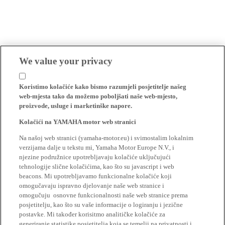
We value your privacy
Koristimo kolačiće kako bismo razumjeli posjetitelje našeg
web-mjesta tako da možemo poboljšati naše web-mjesto,
proizvode, usluge i marketinške napore.
Kolačići na YAMAHA motor web stranici
Na našoj web stranici (yamaha-motor.eu) i svimostalim lokalnim
verzijama dalje u tekstu mi, Yamaha Motor Europe N.V., i
njezine podružnice upotrebljavaju kolačiće uključujući
tehnologije slične kolačićima, kao što su javascript i web
beacons. Mi upotrebljavamo funkcionalne kolačiće koji
omogučavaju ispravno djelovanje naše web stranice i
omogučuju osnovne funkcionalnosti naše web stranice prema
posjetitelju, kao što su vaše informacije o logiranju i jezične
postavke. Mi također korisitmo analitičke kolačiće za
generiranje statistike posjetitelja koja se temelji na privatnosti i