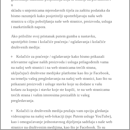
u
skladu s smjernicama mjerodavnih tijela za zaštitu podataka da
bismo razumjeli kako posjetitelji upotrebljavaju našu web
stranicu u cilju poboljšanja naše web stranice, proizvoda, usluga
i marketinških napora.
Ako priložite svoj pristanak putem gumba u nastavku,
upotrijebit ćemo i kolačiće praćenja / oglašavanja i kolačiće
društvenih medija:
Kolačiće za praćenje / oglašavanje kako bismo prikazali
relevantne oglase naših proizvoda i usluga prilagođenih vama
na našoj web stranici i na web stranicama trećih strana,
uključujući društvene medijske platforme kao što je Facebook,
na temelju vašeg pregledavanja na našoj web stranici, kao što su
prikazani proizvodi i usluge stavke koje su dodane u vašu
košaru za kupnju i stavke koje ste kupili, te na web stranicama
trećih strana i vašim interesima proizašlih iz vašeg
pregledavanja.
Kolačići iz društvenih medija pružaju vam opciju gledanja
videozapisa na našoj web-lokaciji (npr. Putem usluge YouTube),
kao i omogućavanje jednostavnog dijeljenja sadržaja s naše web
stranice na društvenim medijima, kao što je Facebook. To su