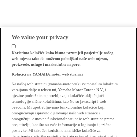
We value your privacy
Koristimo kolačiće kako bismo razumjeli posjetitelje našeg
web-mjesta tako da možemo poboljšati naše web-mjesto,
proizvode, usluge i marketinške napore.
Kolačići na YAMAHA motor web stranici
Na našoj web stranici (yamaha-motor.eu) i svimostalim lokalnim
verzijama dalje u tekstu mi, Yamaha Motor Europe N.V., i
njezine podružnice upotrebljavaju kolačiće uključujući
tehnologije slične kolačićima, kao što su javascript i web
beacons. Mi upotrebljavamo funkcionalne kolačiće koji
omogučavaju ispravno djelovanje naše web stranice i
omogučuju osnovne funkcionalnosti naše web stranice prema
posjetitelju, kao što su vaše informacije o logiranju i jezične
postavke. Mi također korisitmo analitičke kolačiće za
generiranje statistike posjetitelja koja se temelji na privatnosti i