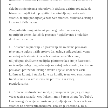
u
skladu s smjernicama mjerodavnih tijela za zaštitu podataka da
bismo razumjeli kako posjetitelji upotrebljavaju našu web
stranicu u cilju poboljšanja naše web stranice, proizvoda, usluga
i marketinških napora.
Ako priložite svoj pristanak putem gumba u nastavku,
upotrijebit ćemo i kolačiće praćenja / oglašavanja i kolačiće
društvenih medija:
Kolačiće za praćenje / oglašavanje kako bismo prikazali
relevantne oglase naših proizvoda i usluga prilagođenih vama
na našoj web stranici i na web stranicama trećih strana,
uključujući društvene medijske platforme kao što je Facebook,
na temelju vašeg pregledavanja na našoj web stranici, kao što su
prikazani proizvodi i usluge stavke koje su dodane u vašu
košaru za kupnju i stavke koje ste kupili, te na web stranicama
trećih strana i vašim interesima proizašlih iz vašeg
pregledavanja.
Kolačići iz društvenih medija pružaju vam opciju gledanja
videozapisa na našoj web-lokaciji (npr. Putem usluge YouTube),
kao i omogućavanje jednostavnog dijeljenja sadržaja s naše web
stranice na društvenim medijima, kao što je Facebook. To su