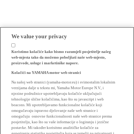
We value your privacy
Koristimo kolačiće kako bismo razumjeli posjetitelje našeg
web-mjesta tako da možemo poboljšati naše web-mjesto,
proizvode, usluge i marketinške napore.
Kolačići na YAMAHA motor web stranici
Na našoj web stranici (yamaha-motor.eu) i svimostalim lokalnim
verzijama dalje u tekstu mi, Yamaha Motor Europe N.V., i
njezine podružnice upotrebljavaju kolačiće uključujući
tehnologije slične kolačićima, kao što su javascript i web
beacons. Mi upotrebljavamo funkcionalne kolačiće koji
omogučavaju ispravno djelovanje naše web stranice i
omogučuju osnovne funkcionalnosti naše web stranice prema
posjetitelju, kao što su vaše informacije o logiranju i jezične
postavke. Mi također korisitmo analitičke kolačiće za
generiranje statistike posjetitelja koja se temelji na privatnosti i