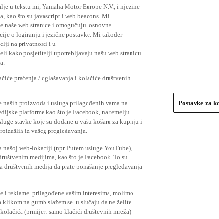
lje u tekstu mi, Yamaha Motor Europe N.V., i njezine
, kao što su javascript i web beacons. Mi
je naše web stranice i omogučuju osnovne
cije o logiranju i jezične postavke. Mi također
elji na privatnosti i u
li kako posjetitelji upotrebljavaju našu web stranicu
a.
čiće praćenja / oglašavanja i kolačiće društvenih
se naših proizvoda i usluga prilagođenih vama na
Postavke za k
medijske platforme kao što je Facebook, na temelju
usluge stavke koje su dodane u vašu košaru za kupnju i
proizašlih iz vašeg pregledavanja.
a našoj web-lokaciji (npr. Putem usluge YouTube),
 društvenim medijima, kao što je Facebook. To su
ima društvenih medija da prate ponašanje pregledavanja
ude i reklame prilagođene vašim interesima, molimo
a klikom na gumb slažem se. u slučaju da ne želite
 kolačića (prmijer: samo klačići društevnih mreža)