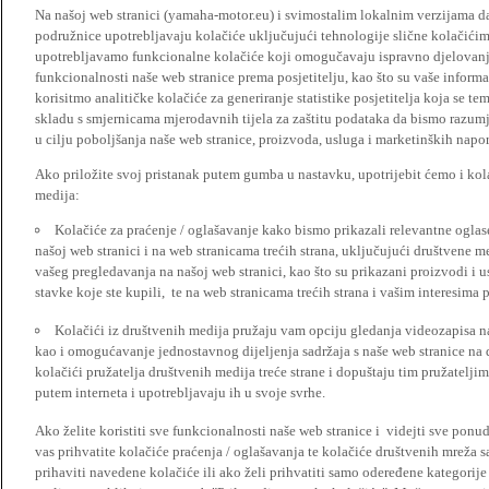
Na našoj web stranici (yamaha-motor.eu) i svimostalim lokalnim verzijama da
podružnice upotrebljavaju kolačiće uključujući tehnologije slične kolačićima
upotrebljavamo funkcionalne kolačiće koji omogučavaju ispravno djelovan
funkcionalnosti naše web stranice prema posjetitelju, kao što su vaše informa
korisitmo analitičke kolačiće za generiranje statistike posjetitelja koja se tem
skladu s smjernicama mjerodavnih tijela za zaštitu podataka da bismo razumje
u cilju poboljšanja naše web stranice, proizvoda, usluga i marketinških napor
Ako priložite svoj pristanak putem gumba u nastavku, upotrijebit ćemo i kola
medija:
Kolačiće za praćenje / oglašavanje kako bismo prikazali relevantne ogla
našoj web stranici i na web stranicama trećih strana, uključujući društvene 
vašeg pregledavanja na našoj web stranici, kao što su prikazani proizvodi i 
stavke koje ste kupili, te na web stranicama trećih strana i vašim interesima 
Kolačići iz društvenih medija pružaju vam opciju gledanja videozapisa n
kao i omogućavanje jednostavnog dijeljenja sadržaja s naše web stranice na
kolačići pružatelja društvenih medija treće strane i dopuštaju tim pružatelj
putem interneta i upotrebljavaju ih u svoje svrhe.
Ako želite koristiti sve funkcionalnosti naše web stranice i videjti sve pon
vas prihvatite kolačiće praćenja / oglašavanja te kolačiće društvenih mreža s
prihaviti navedene kolačiće ili ako želi prihvatiti samo odeređene kategorije