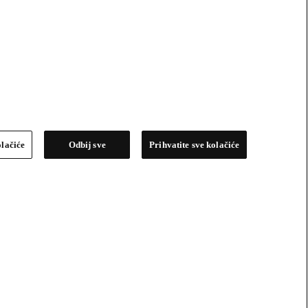
olačiće
Odbij sve
Prihvatite sve kolačiće