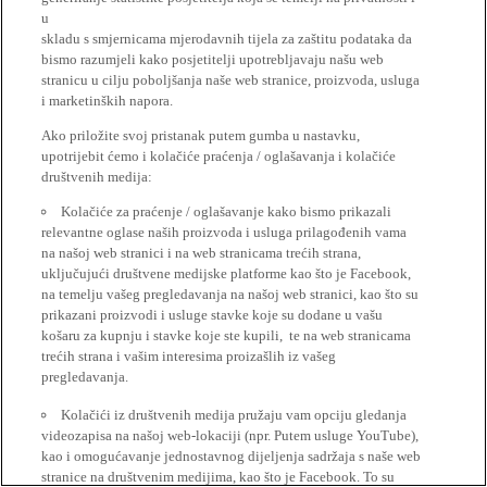
u
skladu s smjernicama mjerodavnih tijela za zaštitu podataka da
bismo razumjeli kako posjetitelji upotrebljavaju našu web
stranicu u cilju poboljšanja naše web stranice, proizvoda, usluga
i marketinških napora.
Ako priložite svoj pristanak putem gumba u nastavku,
upotrijebit ćemo i kolačiće praćenja / oglašavanja i kolačiće
društvenih medija:
Kolačiće za praćenje / oglašavanje kako bismo prikazali
relevantne oglase naših proizvoda i usluga prilagođenih vama
na našoj web stranici i na web stranicama trećih strana,
uključujući društvene medijske platforme kao što je Facebook,
na temelju vašeg pregledavanja na našoj web stranici, kao što su
prikazani proizvodi i usluge stavke koje su dodane u vašu
košaru za kupnju i stavke koje ste kupili, te na web stranicama
trećih strana i vašim interesima proizašlih iz vašeg
pregledavanja.
Kolačići iz društvenih medija pružaju vam opciju gledanja
videozapisa na našoj web-lokaciji (npr. Putem usluge YouTube),
kao i omogućavanje jednostavnog dijeljenja sadržaja s naše web
stranice na društvenim medijima, kao što je Facebook. To su