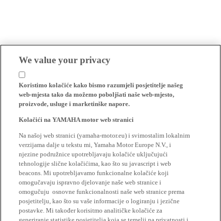
We value your privacy
Koristimo kolačiće kako bismo razumjeli posjetitelje našeg
web-mjesta tako da možemo poboljšati naše web-mjesto,
proizvode, usluge i marketinške napore.
Kolačići na YAMAHA motor web stranici
Na našoj web stranici (yamaha-motor.eu) i svimostalim lokalnim
verzijama dalje u tekstu mi, Yamaha Motor Europe N.V., i
njezine podružnice upotrebljavaju kolačiće uključujući
tehnologije slične kolačićima, kao što su javascript i web
beacons. Mi upotrebljavamo funkcionalne kolačiće koji
omogučavaju ispravno djelovanje naše web stranice i
omogučuju osnovne funkcionalnosti naše web stranice prema
posjetitelju, kao što su vaše informacije o logiranju i jezične
postavke. Mi također korisitmo analitičke kolačiće za
generiranje statistike posjetitelja koja se temelji na privatnosti i